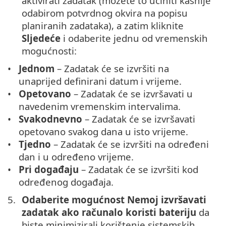
aktivirati zadatak (možete to učiniti kasnije
odabirom potvrdnog okvira na popisu
planiranih zadataka), a zatim kliknite
Sljedeće
i odaberite jednu od vremenskih
mogućnosti:
Jednom
– Zadatak će se izvršiti na
unaprijed definirani datum i vrijeme.
Opetovano
– Zadatak će se izvršavati u
navedenim vremenskim intervalima.
Svakodnevno
– Zadatak će se izvršavati
opetovano svakog dana u isto vrijeme.
Tjedno
– Zadatak će se izvršiti na određeni
dan i u određeno vrijeme.
Pri događaju
– Zadatak će se izvršiti kod
određenog događaja.
Odaberite mogućnost Nemoj izvršavati
zadatak ako računalo koristi bateriju
da
biste minimizirali korištenje sistemskih