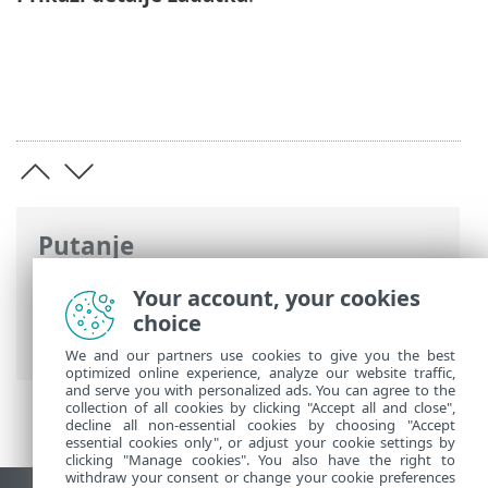
Putanje
ESET-ova online pomoć
>
ESET Endpoint
Your account, your cookies
Security
>
Upotreba programa ESET
choice
Endpoint Security
>
Alati
> Planer
We and our partners use cookies to give you the best
optimized online experience, analyze our website traffic,
and serve you with personalized ads. You can agree to the
collection of all cookies by clicking "Accept all and close",
decline all non-essential cookies by choosing "Accept
essential cookies only", or adjust your cookie settings by
clicking "Manage cookies". You also have the right to
withdraw your consent or change your cookie preferences