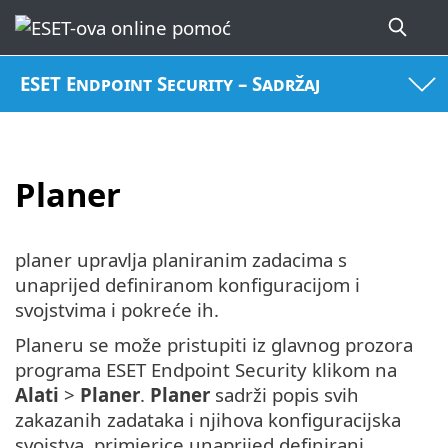
ESET Endpoint Security – Sadržaj
Planer
planer upravlja planiranim zadacima s
unaprijed definiranom konfiguracijom i
svojstvima i pokreće ih.
Planeru se može pristupiti iz glavnog prozora
programa ESET Endpoint Security klikom na
Alati
>
Planer
.
Planer
sadrži popis svih
zakazanih zadataka i njihova konfiguracijska
svojstva, primjerice unaprijed definirani