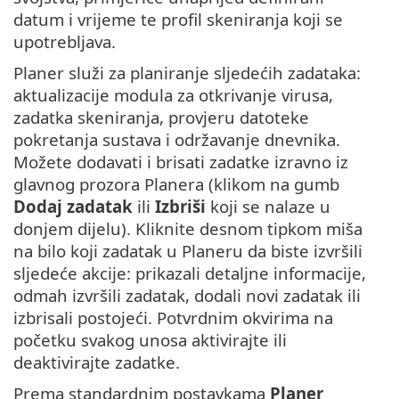
datum i vrijeme te profil skeniranja koji se
upotrebljava.
Planer služi za planiranje sljedećih zadataka:
aktualizacije modula za otkrivanje virusa,
zadatka skeniranja, provjeru datoteke
pokretanja sustava i održavanje dnevnika.
Možete dodavati i brisati zadatke izravno iz
glavnog prozora Planera (klikom na gumb
Dodaj zadatak
ili
Izbriši
koji se nalaze u
donjem dijelu). Kliknite desnom tipkom miša
na bilo koji zadatak u Planeru da biste izvršili
sljedeće akcije: prikazali detaljne informacije,
odmah izvršili zadatak, dodali novi zadatak ili
izbrisali postojeći. Potvrdnim okvirima na
početku svakog unosa aktivirajte ili
deaktivirajte zadatke.
Prema standardnim postavkama
Planer