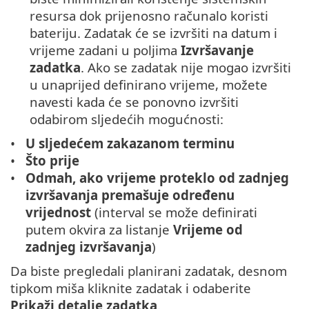
resursa dok prijenosno računalo koristi
bateriju. Zadatak će se izvršiti na datum i
vrijeme zadani u poljima
Izvršavanje
zadatka
. Ako se zadatak nije mogao izvršiti
u unaprijed definirano vrijeme, možete
navesti kada će se ponovno izvršiti
odabirom sljedećih mogućnosti:
U sljedećem zakazanom terminu
Što prije
Odmah, ako vrijeme proteklo od zadnjeg
izvršavanja premašuje određenu
vrijednost
(interval se može definirati
putem okvira za listanje
Vrijeme od
zadnjeg izvršavanja
)
Da biste pregledali planirani zadatak, desnom
tipkom miša kliknite zadatak i odaberite
Prikaži detalje zadatka
.