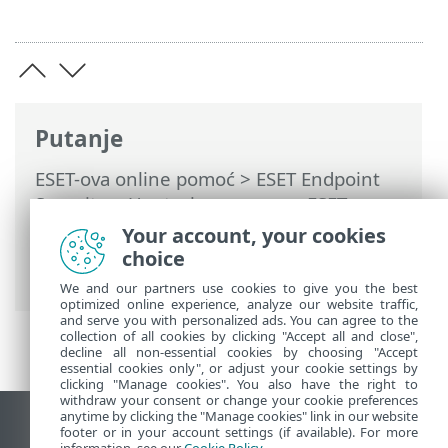
Putanje
ESET-ova online pomoć
>
ESET Endpoint
Security
>
Upotreba programa ESET
Endpoint Security
>
Alati
>
Planer
>
Your account, your cookies
Dijaloški prozori – planer > Preskočeni
choice
zadatak
We and our partners use cookies to give you the best
optimized online experience, analyze our website traffic,
and serve you with personalized ads. You can agree to the
collection of all cookies by clicking "Accept all and close",
decline all non-essential cookies by choosing "Accept
essential cookies only", or adjust your cookie settings by
clicking "Manage cookies". You also have the right to
withdraw your consent or change your cookie preferences
anytime by clicking the "Manage cookies" link in our website
Prikaži stranicu za radnu površinu
footer or in your account settings (if available). For more