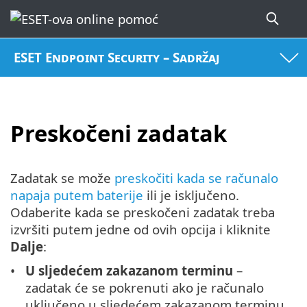
ESET Endpoint Security – Sadržaj
Preskočeni zadatak
Zadatak se može
preskočiti kada se računalo
napaja putem baterije
ili je isključeno.
Odaberite kada se preskočeni zadatak treba
izvršiti putem jedne od ovih opcija i kliknite
Dalje
:
U sljedećem zakazanom terminu
–
zadatak će se pokrenuti ako je računalo
uključeno u sljedećem zakazanom terminu.