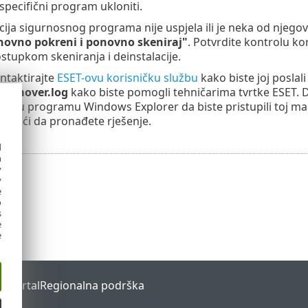
 specifični program ukloniti.
cija sigurnosnog programa nije uspjela ili je neka od njego
novno pokreni i ponovno skeniraj"
. Potvrdite kontrolu k
ostupkom skeniranja i deinstalacije.
ntaktirajte
ESET-ovu korisničku službu
kako biste joj poslal
Remover.log
kako biste pomogli tehničarima tvrtke ESET.
MP%
u programu Windows Explorer da biste pristupili toj ma
pomoći da pronađete rješenje.
d
h
y
y
e
o
s
e
e
s Portal
Regionalna podrška