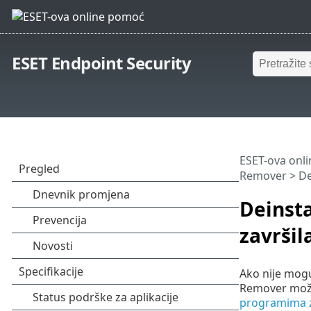
ESET Endpoint Security
ESET-ova onl
Remover
> De
Deinst
završil
Ako nije mogu
Remover možda
programima z