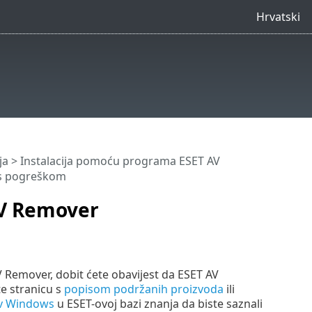
Hrvatski
ja
>
Instalacija pomoću programa ESET AV
 s pogreškom
AV Remover
Remover, dobit ćete obavijest da ESET AV
e stranicu s
popisom podržanih proizvoda
ili
av Windows
u ESET-ovoj bazi znanja da biste saznali