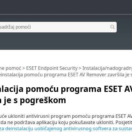
ine pomoć
>
ESET Endpoint Security
>
Instalacija/nadogradn
instalacija pomoću programa ESET AV Remover završila je
alacija pomoću programa ESET 
a je s pogreškom
će ukloniti antivirusni program pomoću programa ESET AV 
 ne podržava aplikaciju koju pokušavate ukloniti. Posjetit
a deinstalaciju uobičajenog antivirusnog softvera za sust