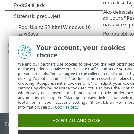
može li se taj
Ako deinstala
se uputa
"Po
nastavite s p
Po potrebi ko
datoteka
App
Your account, your cookies
Idite na
%TE
odgovoriti i 
choice
We and our partners use cookies to give you the best optimize
online experience, analyze our website traffic, and serve you wit
personalized ads. You can agree to the collection of all cookies b
clicking "Accept all and close", decline all non-essential cookies b
choosing "Accept essential cookies only", or adjust your cooki
settings by clicking "Manage cookies". You also have the right t
withdraw your consent or change your cookie preference
anytime by clicking the "Manage cookies" link in our websit
footer or in your account settings (if available). For mor
information, see our
Cookie Policy
.
ACCEPT ALL AND CLOSE
End of Life
ESET-ova baza znanja
ESET-ov forum
ESET Statu