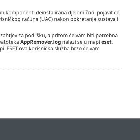
vih komponenti deinstalirana djelomično, pojavit će
orisničkog računa (UAC) nakon pokretanja sustava i
i zahtjev za podršku, a pritom će vam biti potrebna
 Datoteka
AppRemover.log
nalazi se u mapi
eset
.
pi. ESET-ova korisnička služba brzo će vam