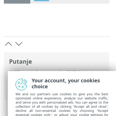
Putanje
ESET-ova online pomoć
>
ESET Endpoint
Security
>
Instalacija/nadogradnja
>
Your account, your cookies
Instalacija pomoću programa ESET AV
choice
Remover
We and our partners use cookies to give you the best
optimized online experience, analyze our website traffic,
and serve you with personalized ads. You can agree to the
collection of all cookies by clicking "Accept all and close",
decline all non-essential cookies by choosing "Accept
essential cookies only", or adjust your cookie settings by