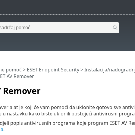
ine pomoć
>
ESET Endpoint Security
>
Instalacija/nadogradn
ET AV Remover
V Remover
er alat je koji će vam pomoći da uklonite gotovo sve anti
te u nastavku kako biste uklonili postojeći antivirusni p
idjeli popis antivirusnih programa koje program ESET AV R
ja
.