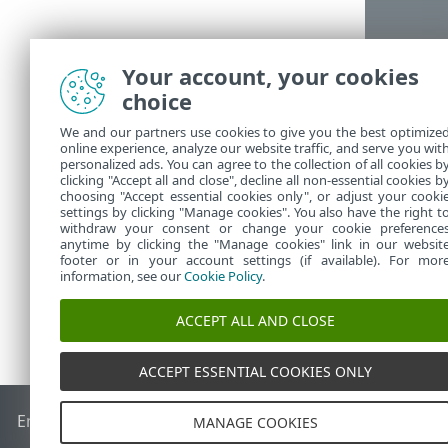
Your account, your cookies
choice
We and our partners use cookies to give you the best optimize
online experience, analyze our website traffic, and serve you wit
personalized ads. You can agree to the collection of all cookies b
clicking "Accept all and close", decline all non-essential cookies b
choosing "Accept essential cookies only", or adjust your cooki
settings by clicking "Manage cookies". You also have the right t
withdraw your consent or change your cookie preference
anytime by clicking the "Manage cookies" link in our websit
footer or in your account settings (if available). For mor
information, see our
Cookie Policy
.
ACCEPT ALL AND CLOSE
ACCEPT ESSENTIAL COOKIES ONLY
End of Life
ESET-ova baza znanja
ESET-ov forum
ESET Statu
MANAGE COOKIES