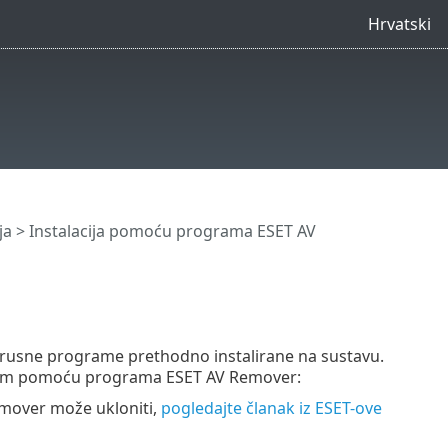
Hrvatski
ja
>
Instalacija pomoću programa ESET AV
virusne programe prethodno instalirane na sustavu.
rogram pomoću programa ESET AV Remover:
emover može ukloniti,
pogledajte članak iz ESET-ove