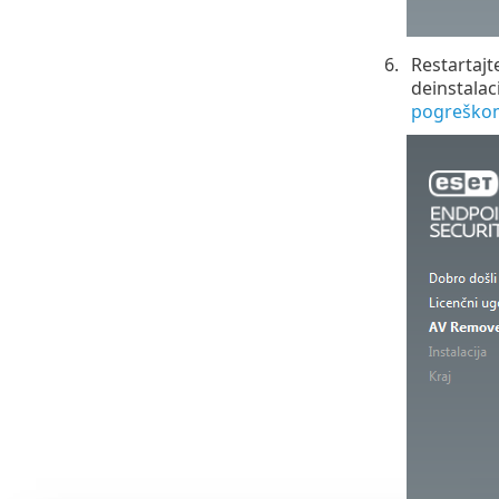
Restartajt
deinstalac
pogreško