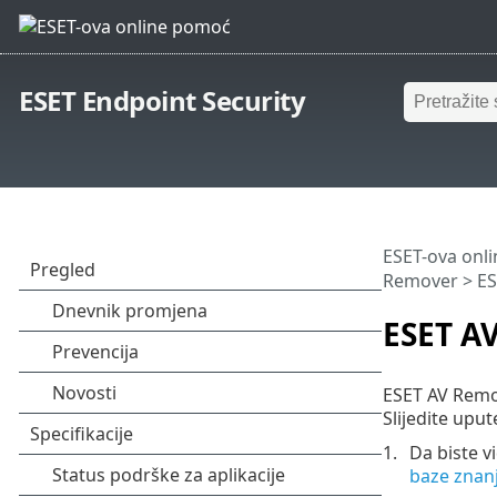
ESET Endpoint Security
ESET-ova onl
Remover
> ES
ESET A
ESET AV Remov
Slijedite upu
Da biste v
baze znan