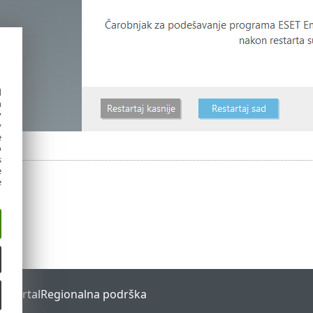
d
h
y
y
e
o
s
e
e
s Portal
Regionalna podrška