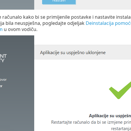
e računalo kako bi se primijenile postavke i nastavite insta
ija bila neuspješna, pogledajte odjeljak
Deinstalacija pomoć
m
u ovom vodiču.