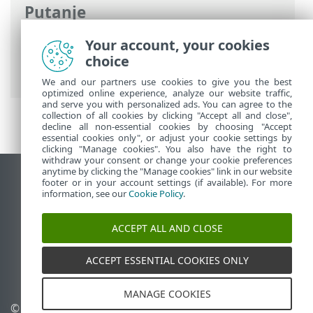
Putanje
ESET-ova online pomoć
>
ESET Endpoint
Your account, your cookies
Security
>
Upotreba programa ESET
choice
Endpoint Security
> Pomoć i podrška
We and our partners use cookies to give you the best
optimized online experience, analyze our website traffic,
and serve you with personalized ads. You can agree to the
collection of all cookies by clicking "Accept all and close",
decline all non-essential cookies by choosing "Accept
essential cookies only", or adjust your cookie settings by
clicking "Manage cookies". You also have the right to
withdraw your consent or change your cookie preferences
anytime by clicking the "Manage cookies" link in our website
Prikaži stranicu za radnu površinu
footer or in your account settings (if available). For more
information, see our
Cookie Policy
.
End of Life
ESET-ova baza znanja
ACCEPT ALL AND CLOSE
ESET-ov forum
ESET Status Portal
ACCEPT ESSENTIAL COOKIES ONLY
Regionalna podrška
MANAGE COOKIES
© 1992 - 2026 ESET, spol. s
Upravljanje kolačićima