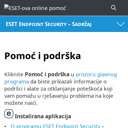
ESET Endpoint Security – Sadržaj
Pomoć i podrška
Kliknite
Pomoć i podrška
u
prozoru glavnog
programa
da biste prikazali informacije o
podršci i alate za otklanjanje poteškoća koji
vam pomažu u rješavanju problema na koje
možete naići.
Instalirana aplikacija
O programu ESET Endpoint Security
–