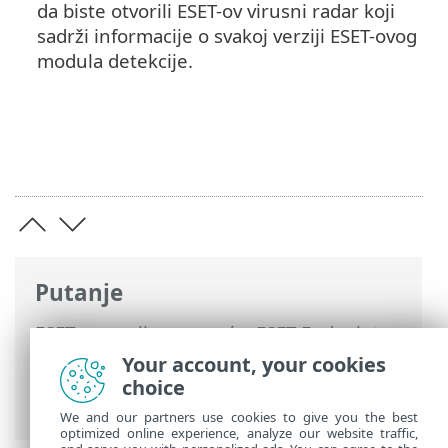
da biste otvorili ESET-ov virusni radar koji
sadrži informacije o svakoj verziji ESET-ovog
modula detekcije.
Putanje
ESET-ova online pomoć
>
ESET Endpoint
Security
>
Upotreba programa ESET
Your account, your cookies
Endpoint Security
>
Pomoć i podrška
> O
choice
programu ESET Endpoint Security
We and our partners use cookies to give you the best
optimized online experience, analyze our website traffic,