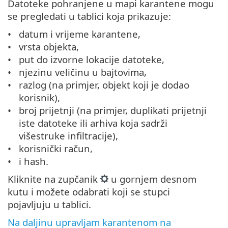
Datoteke pohranjene u mapi karantene mogu
se pregledati u tablici koja prikazuje:
datum i vrijeme karantene,
vrsta objekta,
put do izvorne lokacije datoteke,
njezinu veličinu u bajtovima,
razlog (na primjer, objekt koji je dodao
korisnik),
broj prijetnji (na primjer, duplikati prijetnji
iste datoteke ili arhiva koja sadrži
višestruke infiltracije),
korisnički račun,
i hash.
Kliknite na zupčanik
u gornjem desnom
kutu i možete odabrati koji se stupci
pojavljuju u tablici.
Na daljinu upravljam karantenom na