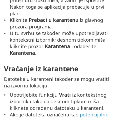
pritisnutu tipku miša, a zatim je ispustite.
Nakon toga se aplikacija prebacuje u prvi
plan.
Kliknite
Prebaci u karantenu
iz glavnog
prozora programa.
U tu svrhu se također može upotrebljavati
kontekstni izbornik; desnom tipkom miša
kliknite prozor
Karantena
i odaberite
Karantena
.
Vraćanje iz karantene
Datoteke u karanteni također se mogu vratiti
na izvornu lokaciju:
Upotrijebite funkciju
Vrati
iz kontekstnog
izbornika tako da desnom tipkom miša
kliknete određenu datoteku u karanteni.
Ako je datoteka označena kao
potencijalno