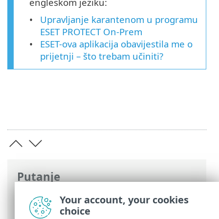
engleskom jeziku:
Upravljanje karantenom u programu
ESET PROTECT On-Prem
ESET-ova aplikacija obavijestila me o
prijetnji – što trebam učiniti?
Putanje
ESET-ova online pomoć
>
ESET Endpoint
Your account, your cookies
Security
>
Upotreba programa ESET
choice