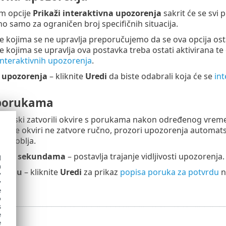
em opcije
Prikaži interaktivna upozorenja
sakrit će se svi 
no samo za ograničen broj specifičnih situacija.
e kojima se ne upravlja preporučujemo da se ova opcija osta
e kojima se upravlja ova postavka treba ostati aktivirana te
interaktivnih upozorenja
.
 upozorenja
– kliknite
Uredi
da biste odabrali koja će se
in
 porukama
omatski zatvorili okvire s porukama nakon određenog vreme
Ako se okviri ne zatvore ručno, prozori upozorenja automat
azdoblja.
jeme u sekundama
– postavlja trajanje vidljivosti upozorenja
d
h
otvrdu
– kliknite
Uredi
za prikaz
popisa poruka za potvrdu
n
y
ne.
y
e
o
s
e
e