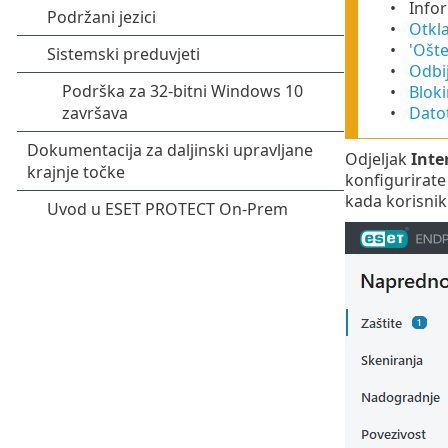
Infor
Otkl
'Ošte
Odbij
Bloki
Dato
Odjeljak
Inte
konfigurirate
kada korisnik