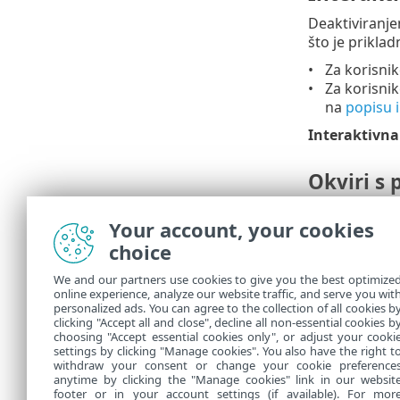
Deaktiviranj
što je priklad
Za korisnik
Za korisnik
na
popisu 
Interaktivna
Okviri s
Da biste aut
Your account, your cookies
porukama
. 
choice
vremenskog r
Prikaži vri
We and our partners use cookies to give you the best optimize
online experience, analyze our website traffic, and serve you wit
Poruke za p
personalized ads. You can agree to the collection of all cookies b
prikazivati ili 
clicking "Accept all and close", decline all non-essential cookies b
choosing "Accept essential cookies only", or adjust your cooki
settings by clicking "Manage cookies". You also have the right t
withdraw your consent or change your cookie preference
anytime by clicking the "Manage cookies" link in our websit
footer or in your account settings (if available). For mor