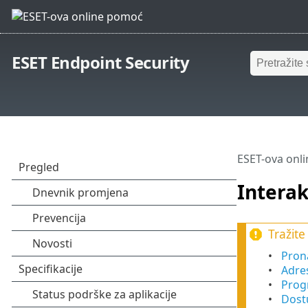
ESET Endpoint Security
ESET-ova onl
Intera
Tražite
Prona
Adres
Progr
Dost