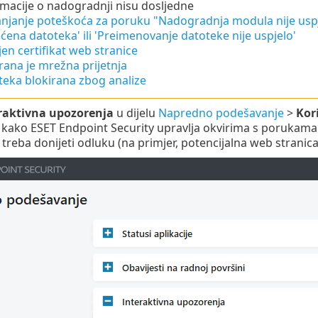
macije o nadogradnji nisu dosljedne
anjanje poteškoća za poruku "Nadogradnja modula nije usp
ćena datoteka' ili 'Preimenovanje datoteke nije uspjelo'
en certifikat web stranice
rana je mrežna prijetnja
teka blokirana zbog analize
raktivna upozorenja
u dijelu
Napredno podešavanje
>
Kor
 kako ESET Endpoint Security upravlja okvirima s porukama i
 treba donijeti odluku (na primjer, potencijalna web stranica