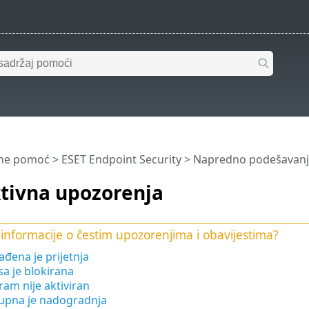
ine pomoć
>
ESET Endpoint Security
>
Napredno podešavanj
ktivna upozorenja
 informacije o čestim upozorenjima i obavijestima?
đena je prijetnja
a je blokirana
am nije aktiviran
upna je nadogradnja