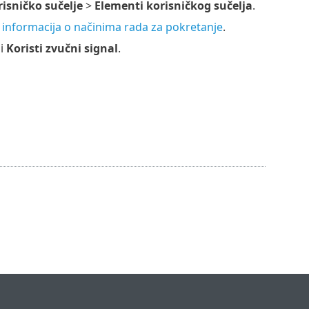
isničko sučelje
>
Elementi korisničkog sučelja
.
 informacija o načinima rada za pokretanje
.
i
Koristi zvučni signal
.