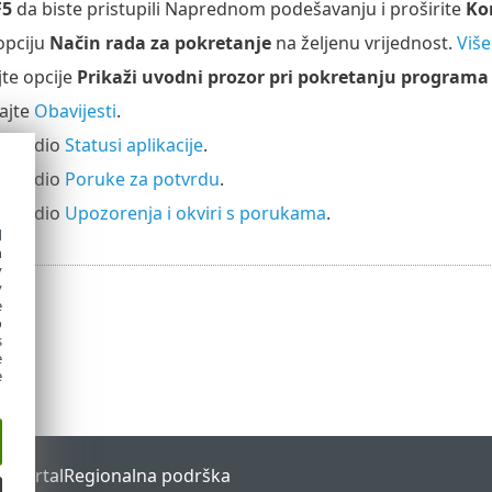
F5
da biste pristupili Naprednom podešavanju i proširite
Kor
opciju
Način rada za pokretanje
na željenu vrijednost.
Više
jte opcije
Prikaži uvodni prozor pri pokretanju programa
ajte
Obavijesti
.
ajte dio
Statusi aplikacije
.
ajte dio
Poruke za potvrdu
.
ajte dio
Upozorenja i okviri s porukama
.
d
h
y
y
e
o
s
e
e
s Portal
Regionalna podrška