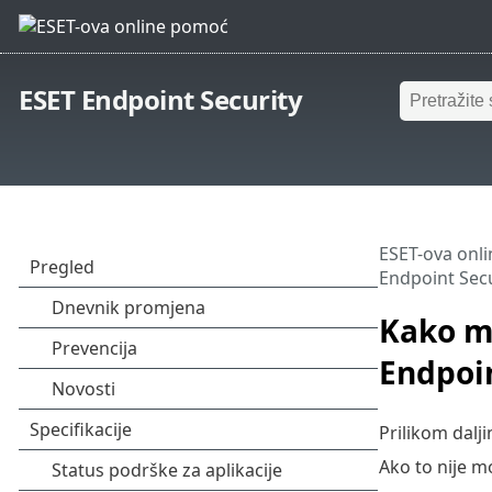
ESET Endpoint Security
ESET-ova onl
Endpoint Secu
Kako mi
Endpoin
Prilikom dalj
Ako to nije m