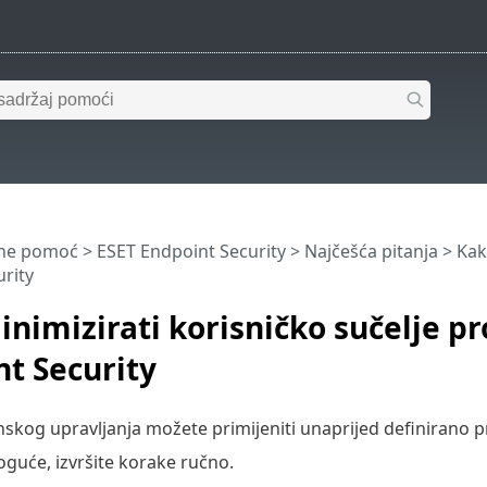
ine pomoć
>
ESET Endpoint Security
>
Najčešća pitanja
> Kak
rity
nimizirati korisničko sučelje p
t Security
inskog upravljanja možete primijeniti unaprijed definirano p
oguće, izvršite korake ručno.