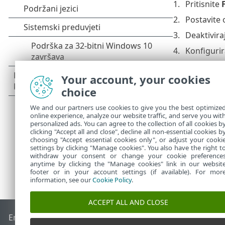
Pritisnite
Postavite 
Deaktivira
Konfigurir
Konfigurir
Your account, your cookies
Konfigurir
choice
Konfigurir
We and our partners use cookies to give you the best optimize
online experience, analyze our website traffic, and serve you wit
personalized ads. You can agree to the collection of all cookies b
clicking "Accept all and close", decline all non-essential cookies b
choosing "Accept essential cookies only", or adjust your cooki
settings by clicking "Manage cookies". You also have the right t
withdraw your consent or change your cookie preference
anytime by clicking the "Manage cookies" link in our websit
footer or in your account settings (if available). For mor
information, see our
Cookie Policy
.
ACCEPT ALL AND CLOSE
End of Life
ESET-ova baza znanja
ESET-ov forum
ESET Statu