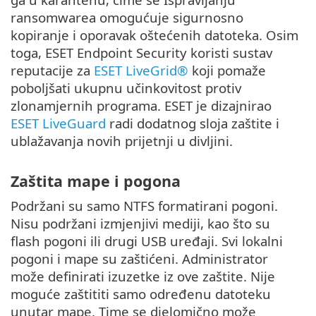
ransomwarea omogućuje sigurnosno
kopiranje i oporavak oštećenih datoteka. Osim
toga, ESET Endpoint Security koristi sustav
reputacije za
ESET LiveGrid®
koji pomaže
poboljšati ukupnu učinkovitost protiv
zlonamjernih programa. ESET je dizajnirao
ESET LiveGuard
radi dodatnog sloja zaštite i
ublažavanja novih prijetnji u divljini.
Zaštita mape i pogona
Podržani su samo NTFS formatirani pogoni.
Nisu podržani izmjenjivi mediji, kao što su
flash pogoni ili drugi USB uređaji. Svi lokalni
pogoni i mape su zaštićeni. Administrator
može definirati izuzetke iz ove zaštite. Nije
moguće zaštititi samo određenu datoteku
unutar mape. Time se djelomično može