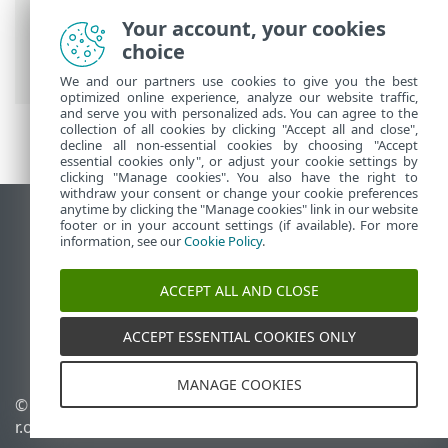
ESET-ova online pomoć
>
ESET Endpoint
Your account, your cookies
Security
>
Najčešća pitanja
> Ispravljanje
choice
ransomwarea
We and our partners use cookies to give you the best
optimized online experience, analyze our website traffic,
and serve you with personalized ads. You can agree to the
collection of all cookies by clicking "Accept all and close",
decline all non-essential cookies by choosing "Accept
essential cookies only", or adjust your cookie settings by
clicking "Manage cookies". You also have the right to
withdraw your consent or change your cookie preferences
anytime by clicking the "Manage cookies" link in our website
Prikaži stranicu za radnu površinu
footer or in your account settings (if available). For more
information, see our
Cookie Policy
.
End of Life
ESET-ova baza znanja
ACCEPT ALL AND CLOSE
ESET-ov forum
ESET Status Portal
ACCEPT ESSENTIAL COOKIES ONLY
Regionalna podrška
MANAGE COOKIES
© 1992 - 2026 ESET, spol. s
Upravljanje kolačićima
r.o. – Sva prava pridržana.
Pravila o kolačićima