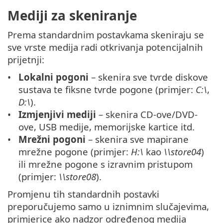
Mediji za skeniranje
Prema standardnim postavkama skeniraju se
sve vrste medija radi otkrivanja potencijalnih
prijetnji:
Lokalni pogoni
– skenira sve tvrde diskove
sustava te fiksne tvrde pogone (primjer:
C:\
,
D:\
).
Izmjenjivi mediji
– skenira CD-ove/DVD-
ove, USB medije, memorijske kartice itd.
Mrežni pogoni
– skenira sve mapirane
mrežne pogone (primjer:
H:\
kao
\\store04
)
ili mrežne pogone s izravnim pristupom
(primjer:
\\store08
).
Promjenu tih standardnih postavki
preporučujemo samo u iznimnim slučajevima,
primjerice ako nadzor određenog medija