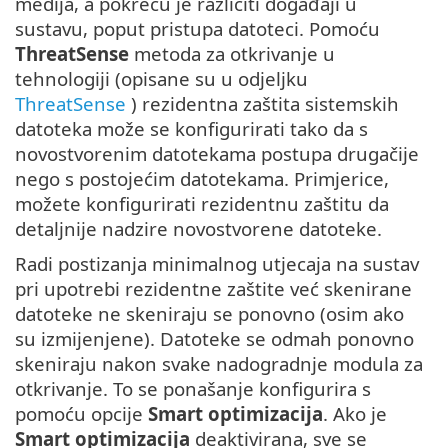
medija, a pokreću je različiti događaji u
sustavu, poput pristupa datoteci. Pomoću
ThreatSense
metoda za otkrivanje u
tehnologiji (opisane su u odjeljku
ThreatSense
) rezidentna zaštita sistemskih
datoteka može se konfigurirati tako da s
novostvorenim datotekama postupa drugačije
nego s postojećim datotekama. Primjerice,
možete konfigurirati rezidentnu zaštitu da
detaljnije nadzire novostvorene datoteke.
Radi postizanja minimalnog utjecaja na sustav
pri upotrebi rezidentne zaštite već skenirane
datoteke ne skeniraju se ponovno (osim ako
su izmijenjene). Datoteke se odmah ponovno
skeniraju nakon svake nadogradnje modula za
otkrivanje. To se ponašanje konfigurira s
pomoću opcije
Smart optimizacija
. Ako je
Smart optimizacija
deaktivirana, sve se