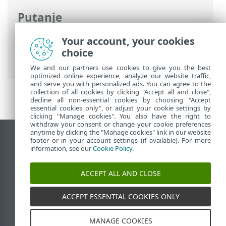
Putanje
ESET-ova online pomoć
>
ESET Endpoint
Your account, your cookies
Security
>
Napredno podešavanje
>
choice
Zaštite
> Rezidentna zaštita
We and our partners use cookies to give you the best
optimized online experience, analyze our website traffic,
and serve you with personalized ads. You can agree to the
collection of all cookies by clicking "Accept all and close",
decline all non-essential cookies by choosing "Accept
essential cookies only", or adjust your cookie settings by
clicking "Manage cookies". You also have the right to
withdraw your consent or change your cookie preferences
anytime by clicking the "Manage cookies" link in our website
Prikaži stranicu za radnu površinu
footer or in your account settings (if available). For more
information, see our
Cookie Policy
.
End of Life
ESET-ova baza znanja
ACCEPT ALL AND CLOSE
ESET-ov forum
ESET Status Portal
ACCEPT ESSENTIAL COOKIES ONLY
Regionalna podrška
MANAGE COOKIES