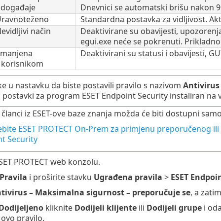
 događaje
Dnevnici se automatski brišu nakon 9
 Uravnoteženo
Standardna postavka za vidljivost. Aktiv
Nevidljivi način
Deaktivirane su obavijesti, upozorenj
egui.exe neće se pokrenuti. Prikladno 
 Smanjena
Deaktivirani su statusi i obavijesti, GU
s korisnikom
ake u nastavku da biste postavili pravilo s nazivom
Antivirus
postavki za program ESET Endpoint Security instaliran na
i članci iz ESET-ove baze znanja možda će biti dostupni sam
ebite ESET PROTECT On-Prem za primjenu preporučenog ili 
t Security
ESET PROTECT web konzolu.
Pravila
i proširite stavku
Ugrađena pravila
>
ESET Endpoi
tivirus – Maksimalna sigurnost – preporučuje se
, a zati
Dodijeljeno
kliknite
Dodijeli klijente
ili
Dodijeli grupe
i oda
 ovo pravilo.