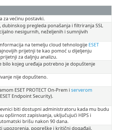
 za većinu postavki.
, dubinskog pregleda ponašanja i filtriranja SSL
ijalno nesigurnih, neželjenih i sumnjivih
 informacija na temelju cloud tehnologije
ESET
jnovijih prijetnji te kao pomoć u dijeljenju
rijetnji za daljnju analizu.
je bilo kojeg uređaja potrebno je dopuštenje
ivanje nije dopušteno.
ogramom ESET PROTECT On-Prem i
serverom
ESET Endpoint Security).
nevnici biti dostupni administratoru kada mu budu
u opširnost zapisivanja, uključujući HIPS i
automatski brišu nakon 90 dana.
i upozorenja, pogreške i kritični događaji.