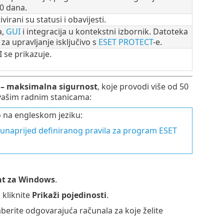
0 dana.
irani su statusi i obavijesti.
a,
GUI
i integracija u kontekstni izbornik. Datoteka
za upravljanje isključivo s
ESET PROTECT
-e.
I se prikazuje.
 – maksimalna sigurnost
, koje provodi više od 50
 vašim radnim stanicama:
o na engleskom jeziku:
unaprijed definiranog pravila za program ESET
nt za Windows
.
m kliknite
Prikaži pojedinosti
.
berite odgovarajuća računala za koje želite