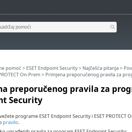
ine pomoć
>
ESET Endpoint Security
>
Najčešća pitanja
>
Pov
 PROTECT On-Prem
> Primjena preporučenog pravila za pro
na preporučenog pravila za pro
t Security
vežete programe ESET Endpoint Security i ESET PROTECT On-
no
pravilo
.
iko ugrađenih pravila za program ESET Endpoint Security: