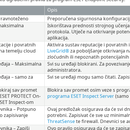
Opis
 Uravnoteženo
Preporučena sigurnosna konfiguracija
 maksimalna
Iskorištava prednosti strojnog učenja
protokola. Utječe na otkrivanje potenc
aplikacija.
acije i povratnih
Aktivira sustav reputacije i povratnih
na temelju cloud
LiveGrid®
za poboljšanje otkrivanja na
zloćudnih ili nepoznatih potencijalnih p
eđaja – Maksimalna
Svi su uređaji blokirani. Za povezivan
administratora.
eđaja – samo za
Svi se uređaji mogu samo čitati. Zapis
lokiraj sav promet
Blokira sav promet osim veze s pr
 ESET PROTECT On-
programa ESET Inspect Server
(samo 
SET Inspect-om
vnika – Potpuno
Ovaj predložak osigurava da će svi d
o zapisivanje
potrebni. Zapisivat će sve uz minimaln
ThreatSense
te firewall. Dnevnici se 
vnika – Zapiši
Ovo pravilo osigurava da će se zapisat