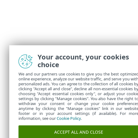
Your account, your cookies
choice
We and our partners use cookies to give you the best optimize
online experience, analyze our website traffic, and serve you wit
personalized ads. You can agree to the collection of all cookies b
clicking "Accept all and close", decline all non-essential cookies b
choosing "Accept essential cookies only", or adjust your cooki
settings by clicking "Manage cookies". You also have the right t
withdraw your consent or change your cookie preference
anytime by clicking the "Manage cookies" link in our websit
footer or in your account settings (if available). For mor
information, see our
Cookie Policy
.
ACCEPT ALL AND CLOSE