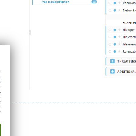
d
h
y
y
e
o
s
e
e