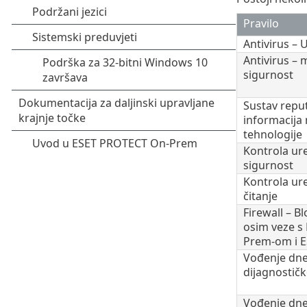
Pravilo
Antivirus –
Antivirus –
sigurnost
Sustav reput
informacija 
tehnologije
Kontrola ur
sigurnost
Kontrola ur
čitanje
Firewall – B
osim veze s
Prem-om i E
Vođenje dne
dijagnostičk
Vođenje dne