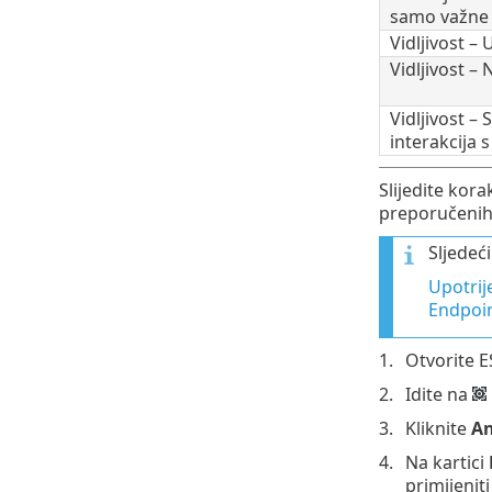
samo važne
Vidljivost –
Vidljivost – 
Vidljivost –
interakcija 
Slijedite kor
preporučenih 
Sljedeć
Upotrij
Endpoin
Otvorite 
Idite na
Kliknite
An
Na kartici
primijeniti