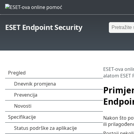
ESET Endpoint Security
ESET-ova onl
alatom ESET
Primje
Endpoin
Nakon što po
ili prilagođe
Postoji nekol