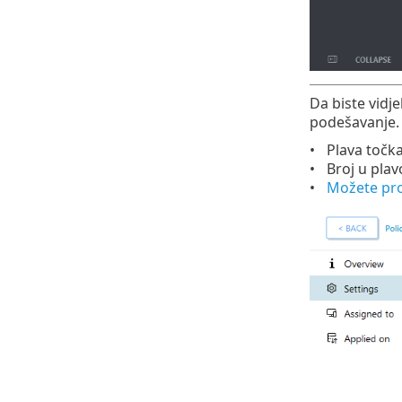
Da biste vidje
podešavanje.
Plava točk
Broj u plav
Možete pro