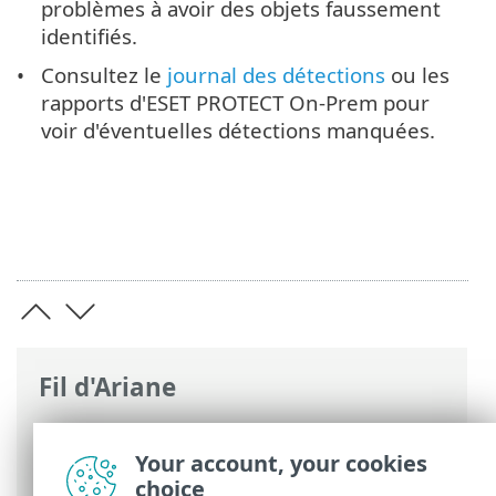
problèmes à avoir des objets faussement
identifiés.
Consultez le
journal des détections
ou les
rapports d'ESET PROTECT On-Prem pour
voir d'éventuelles détections manquées.
Fil d'Ariane
Aide en ligne d'ESET
>
ESET Endpoint
Security
>
Configuration avancée
>
Your account, your cookies
Protections
choice