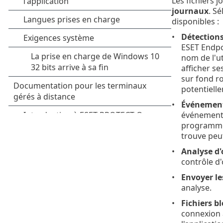
Les fichiers 
journaux
. S
disponibles :
Détection
ESET Endpoi
nom de l'ut
afficher se
sur fond ro
potentiell
Événemen
événements
programme.
trouve peu
Analyse d
contrôle d'
Envoyer les
analyse.
Fichiers b
connexion à