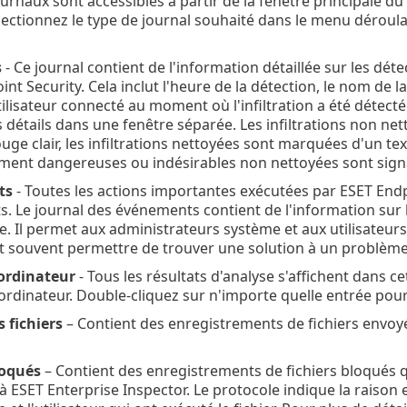
journaux sont accessibles à partir de la fenêtre principale
électionnez le type de journal souhaité dans le menu déroul
s
- Ce journal contient de l'information détaillée sur les déte
nt Security. Cela inclut l'heure de la détection, le nom de l
ilisateur connecté au moment où l'infiltration a été détect
s détails dans une fenêtre séparée. Les infiltrations non n
uge clair, les infiltrations nettoyées sont marquées d'un te
ement dangereuses ou indésirables non nettoyées sont signa
ts
- Toutes les actions importantes exécutées par ESET Endp
. Le journal des événements contient de l'information sur 
 Il permet aux administrateurs système et aux utilisateurs
t souvent permettre de trouver une solution à un problème
'ordinateur
- Tous les résultats d'analyse s'affichent dans 
ordinateur. Double-cliquez sur n'importe quelle entrée pour 
 fichiers
– Contient des enregistrements de fichiers envoy
loqués
– Contient des enregistrements de fichiers bloqués qu
 ESET Enterprise Inspector. Le protocole indique la raison et