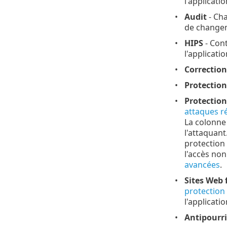
l'applicatio
Audit
- Cha
de changeme
HIPS
- Con
l'applicati
Correction
Protection
Protection
attaques r
La colonn
l'attaquant
protection
l'accès non
avancées
.
Sites Web f
protection
l'applicati
Antipourri