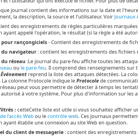
n et l'utilisateur qui ont exécuté le fichier. Pour plus de déta
que journal contient des informations sur la date et l'heur
nt, la description, la source et l'utilisateur. Voir
Journaux 
tient des enregistrements de règles particulières marquées
on ayant appelé l'opération, le résultat (si la règle a été aut
 pour rançongiciels
- Contient des enregistrements de fich
 du navigateur
: contient les enregistrements des fichiers 
 du réseau
:Le journal du pare-feu affiche toutes les attaq
éseau
ou
le pare-feu
. Il comprend des renseignements sur t
e
Événement
reprend la liste des attaques détectées. La co
. La colonne Protocole indique le
Protocole
de communication
 réseau peut vous permettre de détecter à temps les tentati
 autorisé à votre système. Pour plus d'information sur les 
iltrés :
cetteCette liste est utile si vous souhaitez afficher 
 de l’accès Web
ou le
contrôle web
. Ces journaux permettent 
on ayant établie une connexion au site Web en question.
el du client de messagerie
: contient des enregistrements 