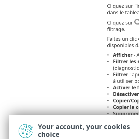
Cliquez sur l
dans le table
Cliquez sur
filtrage.
Faites un cli
disponibles d
Afficher
- 
Filtrer le
(diagnostic
Filtrer
: ap
à utiliser 
Activer le f
Désactiver 
Copier/Cop
Copier la c
Supprimer
action exig
Your account, your cookies
Exporter
- 
choice
Tout expor