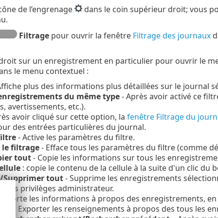
’icône de l’engrenage
dans le coin supérieur droit; vous p
au.
Filtrage
pour ouvrir la fenêtre
Filtrage des journaux
da
c droit sur un enregistrement en particulier pour ouvrir le 
ans le menu contextuel :
Affiche plus des informations plus détaillées sur le journal 
s enregistrements du même type
- Après avoir activé ce fil
s, avertissements, etc.).
rès avoir cliqué sur cette option, la
fenêtre Filtrage du journ
pour des entrées particulières du journal.
iltre
- Active les paramètres du filtre.
le filtrage
- Efface tous les paramètres du filtre (comme déc
ier tout
- Copie les informations sur tous les enregistremen
ellule
: copie le contenu de la cellule à la suite d'un clic du 
/Supprimer tout
- Supprime les enregistrements sélectionn
e des privilèges administrateur.
Exporte les informations à propos des enregistrements, en
ter
- Exporter les renseignements à propos des tous les e