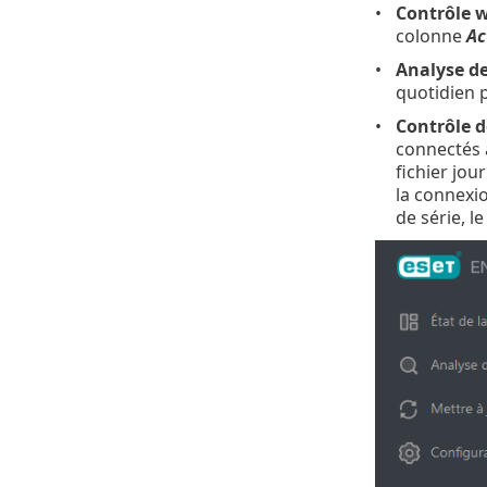
Contrôle 
colonne
Ac
Analyse de
quotidien p
Contrôle d
connectés à
fichier jou
la connexio
de série, l