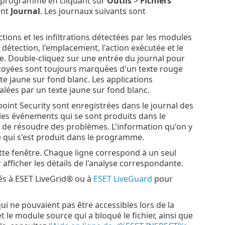
 du programme en cliquant sur
Outils
>
Fichiers
ant
Journal
. Les journaux suivants sont
ctions et les infiltrations détectées par les modules
a détection, l'emplacement, l'action exécutée et le
ée. Double-cliquez sur une entrée du journal pour
ettoyées sont toujours marquées d'un texte rouge
xte jaune sur fond blanc. Les applications
lées par un texte jaune sur fond blanc.
oint Security sont enregistrées dans le journal des
les événements qui se sont produits dans le
 de résoudre des problèmes. L'information qu'on y
 qui s'est produit dans le programme.
cette fenêtre. Chaque ligne correspond à un seul
afficher les détails de l'analyse correspondante.
és à ESET LiveGrid® ou à
ESET LiveGuard
pour
i ne pouvaient pas être accessibles lors de la
 le module source qui a bloqué le fichier, ainsi que