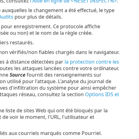
ils, consultez
l'Aide en ligne de <%ESET INSPECT%>
.
e auxquelles le changement a été effectué, le type
Audits
pour plus de détails.
 pour enregistrement. Ce protocole affiche
orisée ou non) et le nom de la règle créée.
iers restaurés.
non vérifiés/non fiables chargés dans le navigateur.
ues à distance détectées par
la protection contre les
outes les attaques lancées contre votre ordinateur.
lonne
Source
fournit des renseignements sur
 utilisé pour l'attaque. L'analyse du journal de
ves d'infiltration du système pour ainsi empêcher
attaques réseau, consultez la section
Options IDS et
une liste de sites Web qui ont été bloqués par la
de voir le moment, l'URL, l'utilisateur et
liés aux courriels marqués comme Pourriel.