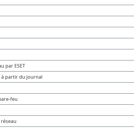
au par ESET
 à partir du journal
pare-feu
c réseau