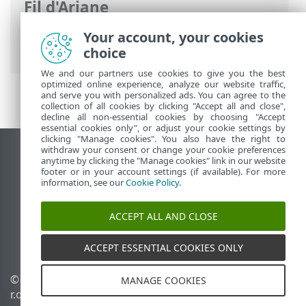
Fil d'Ariane
Aide en ligne d'ESET
>
ESET Endpoint
Your account, your cookies
Security
>
Configuration avancée
choice
We and our partners use cookies to give you the best
optimized online experience, analyze our website traffic,
and serve you with personalized ads. You can agree to the
collection of all cookies by clicking "Accept all and close",
decline all non-essential cookies by choosing "Accept
essential cookies only", or adjust your cookie settings by
clicking "Manage cookies". You also have the right to
withdraw your consent or change your cookie preferences
Afficher le site pour ordinateur de bureau
anytime by clicking the "Manage cookies" link in our website
footer or in your account settings (if available). For more
End of Life
information, see our
Cookie Policy
.
Base de connaissances ESET
Forum ESET
ACCEPT ALL AND CLOSE
ESET Status Portal
Assistance régionale
ACCEPT ESSENTIAL COOKIES ONLY
© 1992 - 2026 ESET, spol. s
Gérer les témoins
MANAGE COOKIES
r.o. - Tous droits réservés.
Politique relative aux