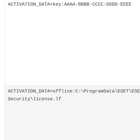
ACTIVATION_DATA=key:AAAA-BBBB-CCCC-DDDD-EEEE
ACTIVATION_DATA=offline:C:\ProgramData\ESET\ESE
Security\license.lf