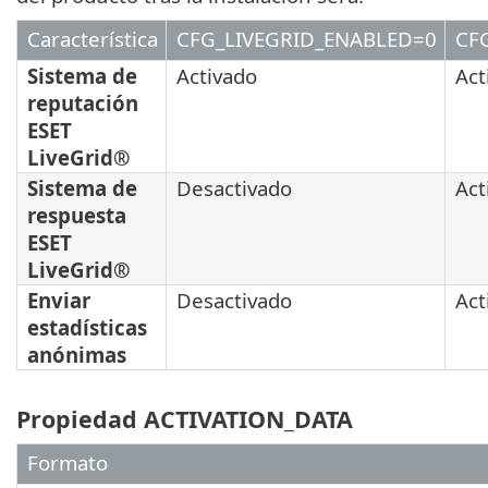
Característica
CFG_LIVEGRID_ENABLED=0
CF
Sistema de
Activado
Act
reputación
ESET
LiveGrid®
Sistema de
Desactivado
Act
respuesta
ESET
LiveGrid®
Enviar
Desactivado
Act
estadísticas
anónimas
Propiedad ACTIVATION_DATA
Formato