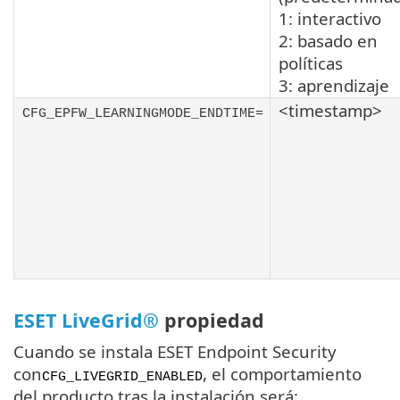
1: interactivo
2: basado en
políticas
3: aprendizaje
<timestamp>
CFG_EPFW_LEARNINGMODE_ENDTIME=
ESET LiveGrid®
propiedad
Cuando se instala ESET Endpoint Security
con
, el comportamiento
CFG_LIVEGRID_ENABLED
del producto tras la instalación será: