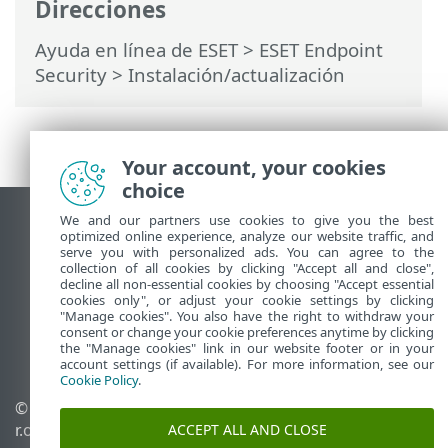
Direcciones
Ayuda en línea de ESET
>
ESET Endpoint
Security
>
Instalación/actualización
Your account, your cookies
choice
We and our partners use cookies to give you the best
Ver sitio para ordenador
optimized online experience, analyze our website traffic, and
End of Life
serve you with personalized ads. You can agree to the
collection of all cookies by clicking "Accept all and close",
Base de conocimiento de ESET
decline all non-essential cookies by choosing "Accept essential
cookies only", or adjust your cookie settings by clicking
Foro de ESET
"Manage cookies". You also have the right to withdraw your
ESET Status Portal
consent or change your cookie preferences anytime by clicking
the "Manage cookies" link in our website footer or in your
Soporte técnico regional
account settings (if available). For more information, see our
Cookie Policy
.
© 1992 - 2026 ESET, spol. s
Administrar cookies
r.o. Todos los derechos
Política de cookies
ACCEPT ALL AND CLOSE