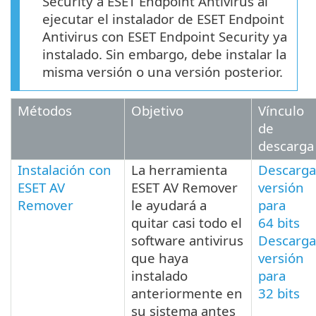
Security a ESET Endpoint Antivirus al
ejecutar el instalador de ESET Endpoint
Antivirus con ESET Endpoint Security ya
instalado. Sin embargo, debe instalar la
misma versión o una versión posterior.
Métodos
Objetivo
Vínculo
de
descarga
Instalación con
La herramienta
Descarga
ESET AV
ESET AV Remover
versión
Remover
le ayudará a
para
quitar casi todo el
64 bits
software antivirus
Descarga
que haya
versión
instalado
para
anteriormente en
32 bits
su sistema antes