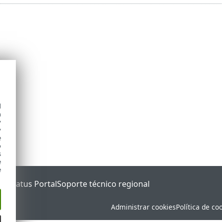
d
h
y
y
e
o
s
e
e
ET Status Portal
Soporte técnico regional
Administrar cookies
Política de co