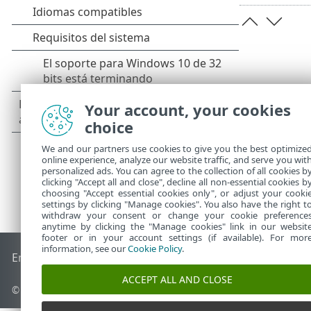
Your account, your cookies
choice
We and our partners use cookies to give you the best optimize
online experience, analyze our website traffic, and serve you wit
personalized ads. You can agree to the collection of all cookies b
clicking "Accept all and close", decline all non-essential cookies b
choosing "Accept essential cookies only", or adjust your cooki
settings by clicking "Manage cookies". You also have the right t
withdraw your consent or change your cookie preference
anytime by clicking the "Manage cookies" link in our websit
footer or in your account settings (if available). For mor
information, see our
Cookie Policy
.
End of Life
Base de conocimiento de ESET
Foro de ESET
ES
ACCEPT ALL AND CLOSE
© 1992 - 2026 ESET, spol. s r.o. Todos los derechos reservados.