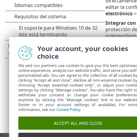
directamente 
editar la con
electrónico
Integrar con
protección de
independiente
se envía para
Your account, your cookies
artículo de l
choice
Procesamient
adicionales: 
We and our partners use cookies to give you the best optimize
de lo normal 
online experience, analyze our website traffic, and serve you wit
personalized ads. You can agree to the collection of all cookies b
clicking "Accept all and close", decline all non-essential cookies b
choosing "Accept essential cookies only", or adjust your cooki
settings by clicking "Manage cookies". You also have the right t
withdraw your consent or change your cookie preference
anytime by clicking the "Manage cookies" link in our websit
footer or in your account settings (if available). For mor
information, see our
Cookie Policy
.
ACCEPT ALL AND CLOSE