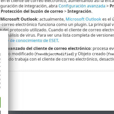
en el cliente de correo electrónico, aumentando así la efica
figuración de integración, abra
Configuración avanzada
>
Pr
>
Protección del buzón de correo
>
Integración
.
 Microsoft Outlook
: actualmente,
Microsoft Outlook
es el 
 correo electrónico funciona como un plugin. La principal 
 del protocolo utilizado. Cuando el cliente de correo electr
 el análisis de virus. Para ver una lista completa de versio
a base de conocimiento de ESET
.
o avanzado del cliente de correo electrónico
: procesa e
Objeto modificado (
) y Objeto creado (
d
fnevObjectModified
fne
cuando trabaja con el cliente de correo electrónico, desacti
h
y
y
e
o
s
e
e