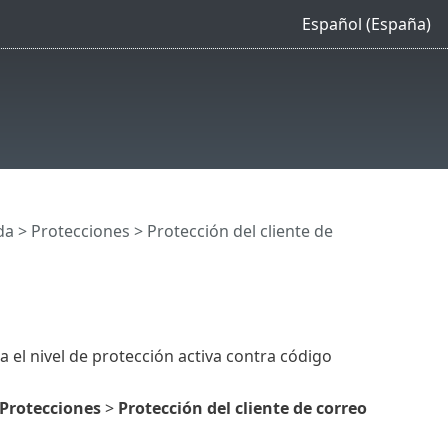
Español (España)
da
>
Protecciones
>
Protección del cliente de
 el nivel de protección activa contra código
Protecciones
>
Protección del cliente de correo