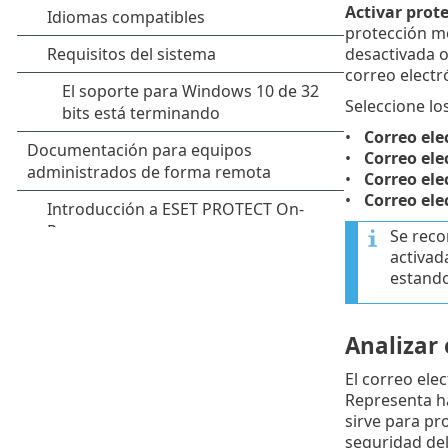
Activar prot
protección me
desactivada o
correo electr
Seleccione lo
Correo ele
Correo ele
Correo ele
Correo ele
Se rec
activad
estand
Analizar
El correo ele
Representa ha
sirve para pr
seguridad del