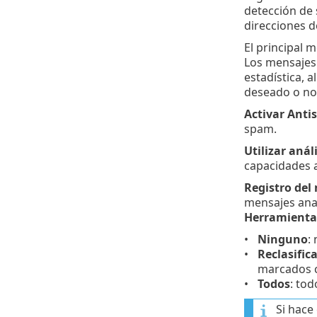
detección de 
direcciones d
El principal 
Los mensajes 
estadística, 
deseado o no
Activar Antis
spam.
Utilizar aná
capacidades 
Registro del
mensajes anal
Herramienta
Ninguno
:
Reclasifi
marcados 
Todos
: tod
Si hace