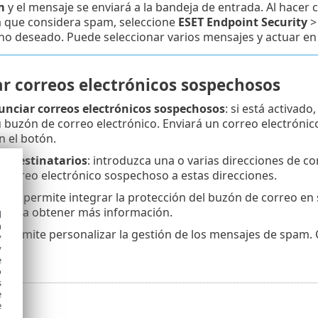
m
y el mensaje se enviará a la bandeja de entrada. Al hacer 
 que considera spam, seleccione
ESET Endpoint Security
no deseado. Puede seleccionar varios mensajes y actuar en
r correos electrónicos sospechosos
unciar correos electrónicos sospechosos
: si está activado
 buzón de correo electrónico. Enviará un correo electrónic
en el botón.
de destinatarios
: introduzca una o varias direcciones de c
 correo electrónico sospechoso a estas direcciones.
s
: le permite integrar la protección del buzón de correo en 
s
para obtener más información.
d
h
le permite personalizar la gestión de los mensajes de spam.
y
y
e
o
s
e
e