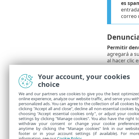
es spa
entrada
correo 
Denuncia
Permitir den
agregará a su
al hacer clic 
Direcciones 
Your account, your cookies
Se enviará un
choice
Integracione
Integracione
We and our partners use cookies to give you the best optimize
online experience, analyze our website traffic, and serve you wit
Respuesta
: 
personalized ads. You can agree to the collection of all cookies b
información.
clicking "Accept all and close", decline all non-essential cookies b
choosing "Accept essential cookies only", or adjust your cooki
settings by clicking "Manage cookies". You also have the right t
withdraw your consent or change your cookie preference
anytime by clicking the "Manage cookies" link in our websit
footer or in your account settings (if available). For mor
information, see our
Cookie Policy
.