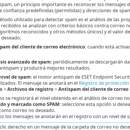
spam, un principio importante es reconocer los mensajes de 
e confianza predefinidas (permitidas) y direcciones de spa
método utilizado para detectar spam es el análisis de las pr
recibidos se analizan con criterios básicos contra correo n
algoritmos reconocidos y otros métodos únicos) y el valor d
 deseado.
pam del cliente de correo electrónico
: cuando está activa
lisis avanzado de spam
: periódicamente se descargarán da
antispam y producirá mejores resultados.
 nivel de spam
: el motor antispam de ESET Endpoint Securit
izados. El mensaje se anotará en el
Registro de protección
s
>
Archivos de registro
>
Antispam del cliente de correo 
 no se registrará el nivel obtenido en el análisis de correo n
cado y marcado como SPAM
: seleccione esta opción si dese
como correo no deseado.
os los mensajes se anotarán en el registro con un nivel de 
 clic derecho en un mensaje de la carpeta de correo no des