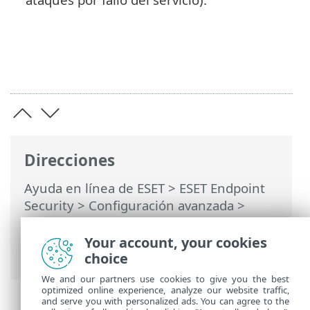
Direcciones
Ayuda en línea de ESET
>
ESET Endpoint
Security
>
Configuración avanzada
>
Protecciones
>
Protección de acceso a la
red
>
Protección contra los ataques de
Your account, your cookies
red (IDS)
> Opciones avanzadas
choice
We and our partners use cookies to give you the best
optimized online experience, analyze our website traffic,
and serve you with personalized ads. You can agree to the