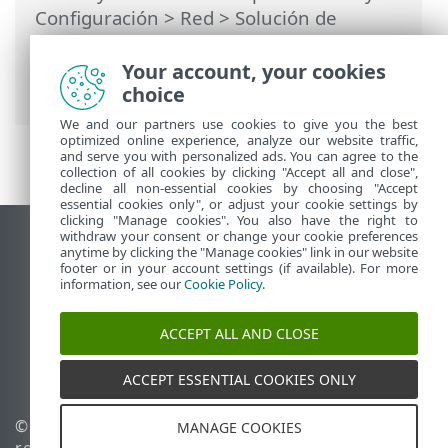
Configuración
>
Red
>
Solución de
problemas con la protección de la red de
ESET
> Registro y creación de reglas o
Your account, your cookies
excepciones del registro
choice
We and our partners use cookies to give you the best
optimized online experience, analyze our website traffic,
and serve you with personalized ads. You can agree to the
collection of all cookies by clicking "Accept all and close",
decline all non-essential cookies by choosing "Accept
essential cookies only", or adjust your cookie settings by
clicking "Manage cookies". You also have the right to
withdraw your consent or change your cookie preferences
Ver sitio para ordenador
anytime by clicking the "Manage cookies" link in our website
footer or in your account settings (if available). For more
End of Life
information, see our
Cookie Policy
.
Base de conocimiento de ESET
Foro de ESET
ACCEPT ALL AND CLOSE
ESET Status Portal
Soporte técnico regional
ACCEPT ESSENTIAL COOKIES ONLY
© 1992 - 2026 ESET, spol. s
Administrar cookies
MANAGE COOKIES