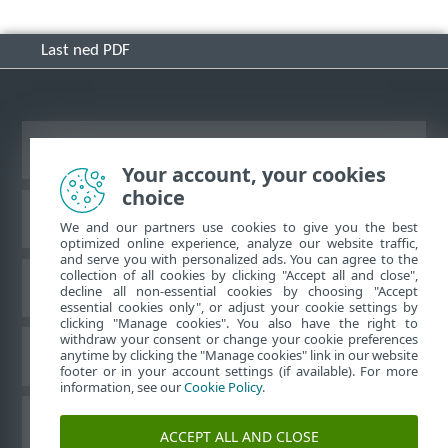
Last ned PDF
Se fullversjon av siden
Your account, your cookies
choice
ESET Kunnskapsbase
We and our partners use cookies to give you the best
optimized online experience, analyze our website traffic,
and serve you with personalized ads. You can agree to the
collection of all cookies by clicking "Accept all and close",
ESET Forum
decline all non-essential cookies by choosing "Accept
essential cookies only", or adjust your cookie settings by
clicking "Manage cookies". You also have the right to
withdraw your consent or change your cookie preferences
Lokal støtte
anytime by clicking the "Manage cookies" link in our website
footer or in your account settings (if available). For more
information, see our
Cookie Policy
.
Administrer informasjonskapsler
ACCEPT ALL AND CLOSE