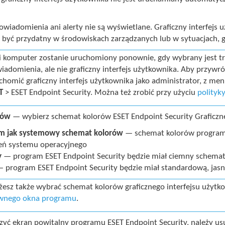
wiadomienia ani alerty nie są wyświetlane. Graficzny interfejs
 być przydatny w środowiskach zarządzanych lub w sytuacjach, 
li komputer zostanie uruchomiony ponownie, gdy wybrany jest tr
iadomienia, ale nie graficzny interfejs użytkownika. Aby przywróc
chomić graficzny interfejs użytkownika jako administrator, z men
T
> ESET Endpoint Security. Można też zrobić przy użyciu
polityk
rów
— wybierz schemat kolorów ESET Endpoint Security Graficzne
am jak systemowy schemat kolorów
— schemat kolorów programu
eń systemu operacyjnego
y
— program ESET Endpoint Security będzie miał ciemny schemat
 program ESET Endpoint Security będzie miał standardową, jasn
esz także wybrać schemat kolorów graficznego interfejsu użyt
wnego okna programu
.
zyć ekran powitalny programu ESET Endpoint Security, należy us