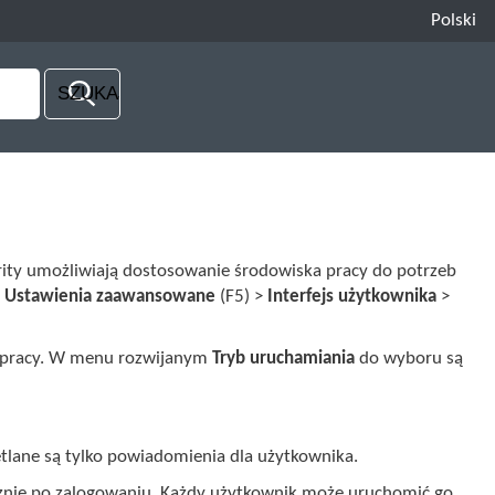
Polski
urity umożliwiają dostosowanie środowiska pracy do potrzeb
i
Ustawienia zaawansowane
(F5) >
Interfejs użytkownika
>
pracy. W menu rozwijanym
Tryb uruchamiania
do wyboru są
etlane są tylko powiadomienia dla użytkownika.
cznie po zalogowaniu. Każdy użytkownik może uruchomić go