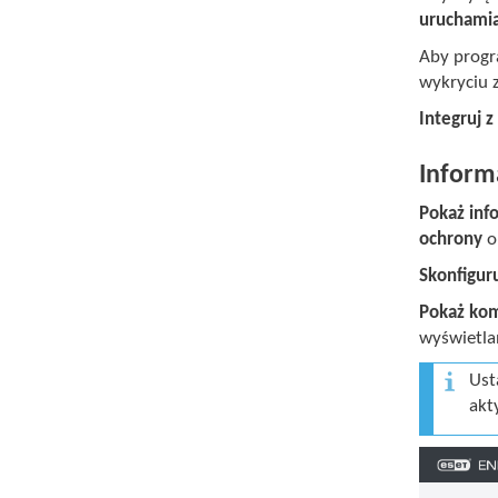
uruchami
Aby progr
wykryciu 
Integruj
Informa
Pokaż info
ochrony
o
Skonfiguru
Pokaż kom
wyświetlan
Ust
akt