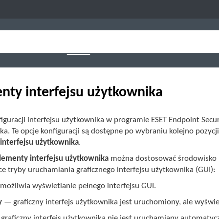
nty interfejsu użytkownika
figuracji interfejsu użytkownika w programie ESET Endpoint Sec
a. Te opcje konfiguracji są dostępne po wybraniu kolejno pozycj
interfejsu użytkownika
.
lementy interfejsu użytkownika
można dostosować środowisko 
ce tryby uruchamiania graficznego interfejsu użytkownika (GUI):
ożliwia wyświetlanie pełnego interfejsu GUI.
y
— graficzny interfejs użytkownika jest uruchomiony, ale wyświ
graficzny interfejs użytkownika nie jest uruchamiany automaty