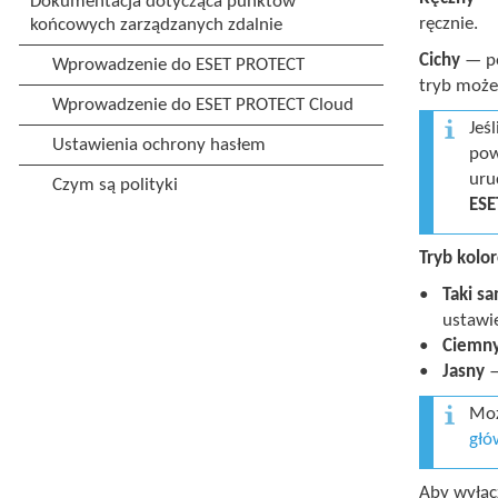
ręcznie.
Cichy
— po
tryb może
Jeś
pow
uru
ESE
Tryb kolo
Taki s
ustawi
Ciemn
Jasny
—
Moż
głó
Aby wyłąc