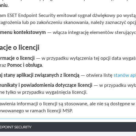
aniu
.
am ESET Endpoint Security emitował sygnał dźwiękowy po wystą
zagrożenia lub po zakończeniu skanowania, należy zaznaczyć opc
 z menu kontekstowym
— włącza integrację elementów sterujący
cje o licencji
rmacje o licencji
— w przypadku wyłączenia tej opcji data wygaśn
raz
Pomoc i obsługa
.
j stany aplikacji związanych z licencją
— otwiera listę
stanów apl
unikaty i powiadomienia dotyczące licencji
— w przypadku wyłąc
e tylko w przypadku wygaśnięcia licencji.
awienia informacji o licencji są stosowane, ale nie są dostępne
ywowanego w ramach licencji MSP.