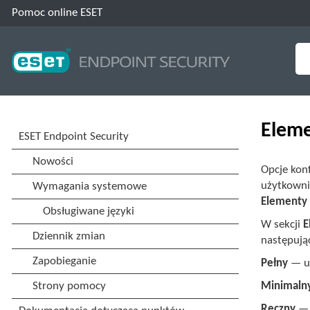
Pomoc online ESET
Eleme
Opcje kon
użytkownik
Elementy 
W sekcji
E
następują
Pełny
— um
Minimaln
Ręczny
— 