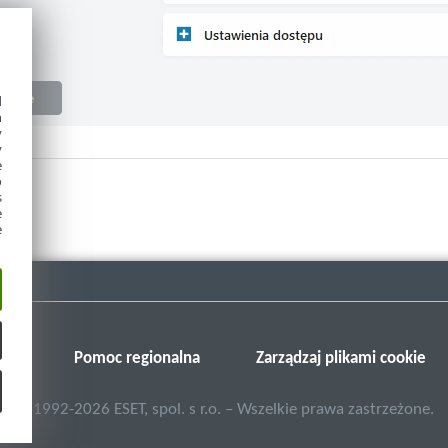
d
h
y
y
e
o
s
e
e
SET
Pomoc regionalna
Zarządzaj plikami cookie
©
1992-2026
ESET, spol. s r.o. – Wszelkie prawa zastrzeżone.