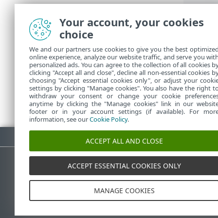
Your account, your cookies
choice
We and our partners use cookies to give you the best optimize
online experience, analyze our website traffic, and serve you wit
personalized ads. You can agree to the collection of all cookies b
clicking "Accept all and close", decline all non-essential cookies b
choosing "Accept essential cookies only", or adjust your cooki
settings by clicking "Manage cookies". You also have the right t
withdraw your consent or change your cookie preference
anytime by clicking the "Manage cookies" link in our websit
footer or in your account settings (if available). For mor
information, see our
Cookie Policy
.
Pobierz plik PDF
ACCEPT ALL AND CLOSE
ACCEPT ESSENTIAL COOKIES ONLY
Baza wiedzy ESET
Forum E
MANAGE COOKIES