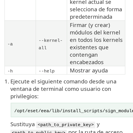
kernel actual se
selecciona de forma
predeterminada
Firmar (y crear)
módulos del kernel
en todos los kernels
--kernel-
-a
existentes que
all
contengan
encabezados
Mostrar ayuda
-h
--help
1.
Ejecute el siguiente comando desde una
ventana de terminal como usuario con
privilegios:
/opt/eset/eea/lib/install_scripts/sign_modul
Sustituya
y
<path_to_private_key>
por la ruta de acceso