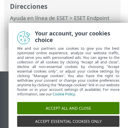
Direcciones
Ayuda en línea de ESET
>
ESET Endpoint
Antivirus for Linux
>
Configuración
>
Protecciones
> Protección del sistema de
Your account, your cookies
archivos en tiempo real
choice
We and our partners use cookies to give you the best
optimized online experience, analyze our website traffic,
and serve you with personalized ads. You can agree to the
collection of all cookies by clicking "Accept all and close",
decline all non-essential cookies by choosing "Accept
essential cookies only", or adjust your cookie settings by
clicking "Manage cookies". You also have the right to
withdraw your consent or change your cookie preferences
Ver sitio para ordenador
anytime by clicking the "Manage cookies" link in our website
footer or in your account settings (if available). For more
End of Life
information, see our
Cookie Policy
.
Base de conocimiento de ESET
Foro de ESET
ACCEPT ALL AND CLOSE
ESET Status Portal
Soporte técnico regional
ACCEPT ESSENTIAL COOKIES ONLY