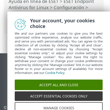
Ayuda en línea de ESET
>
ESET Endpoint
Antivirus for Linux
>
Configuración
>
Protecciones
>
Protección del sistema de
archivos en tiempo real
> Parámetros de
Your account, your cookies
ThreatSense
choice
We and our partners use cookies to give you the best
optimized online experience, analyze our website traffic,
and serve you with personalized ads. You can agree to the
collection of all cookies by clicking "Accept all and close",
decline all non-essential cookies by choosing "Accept
essential cookies only", or adjust your cookie settings by
clicking "Manage cookies". You also have the right to
withdraw your consent or change your cookie preferences
Ver sitio para ordenador
anytime by clicking the "Manage cookies" link in our website
footer or in your account settings (if available). For more
End of Life
information, see our
Cookie Policy
.
Base de conocimiento de ESET
Foro de ESET
ACCEPT ALL AND CLOSE
ESET Status Portal
Soporte técnico regional
ACCEPT ESSENTIAL COOKIES ONLY
© 1992 - 2025 ESET, spol. s
Administrar cookies
MANAGE COOKIES