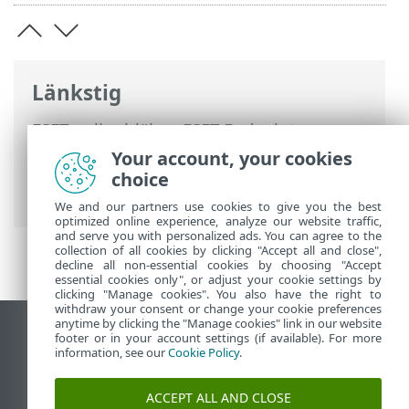
Länkstig
ESET onlinehjälp
>
ESET Endpoint
Antivirus for macOS
>
Arbeta med ESET
Your account, your cookies
Endpoint Antivirus for macOS
>
Scan
>
choice
Anpassad genomsökning
We and our partners use cookies to give you the best
optimized online experience, analyze our website traffic,
and serve you with personalized ads. You can agree to the
collection of all cookies by clicking "Accept all and close",
decline all non-essential cookies by choosing "Accept
essential cookies only", or adjust your cookie settings by
clicking "Manage cookies". You also have the right to
withdraw your consent or change your cookie preferences
anytime by clicking the "Manage cookies" link in our website
Visa skrivbords-webbplats
footer or in your account settings (if available). For more
information, see our
Cookie Policy
.
End of Life
ESET kunskapsbas
ACCEPT ALL AND CLOSE
ESET forum