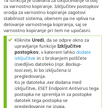
Ta funkcija je izdelana za izključevanje orodij
za varnostno kopiranje. Izključitev postopkov
orodja za varnostno kopiranje zagotovi
stabilnost sistema, obenem pa ne vpliva na
delovanje varnostnega kopiranja, saj se
varnostno kopiranje pri tem ne upočasni.
Kliknite
Uredi
, da se odpre okno za
upravljanje funkcije
Izključitve
postopkov
, v katerem lahko
dodate
izključitve
in z brskanjem poiščete
izvedljivo datoteko (npr.
Backup-
tool.exe
), ki bo izključena iz
pregledovanja.
Ko je datoteka
.exe
dodana med
izključitve, ESET Endpoint Antivirus tega
postopka ne spremlja in za postopke
datotek tega postopka se
pregledovanje ne izvaja.