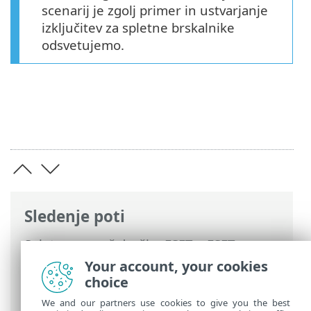
scenarij je zgolj primer in ustvarjanje
izključitev za spletne brskalnike
odsvetujemo.
Sledenje poti
Spletna pomoč družbe ESET
>
ESET
Endpoint Antivirus
>
Napredne nastavitve
Your account, your cookies
>
Zaščite
>
Sprotna zaščita datotečnega
choice
sistema
> Izključitve postopkov
We and our partners use cookies to give you the best