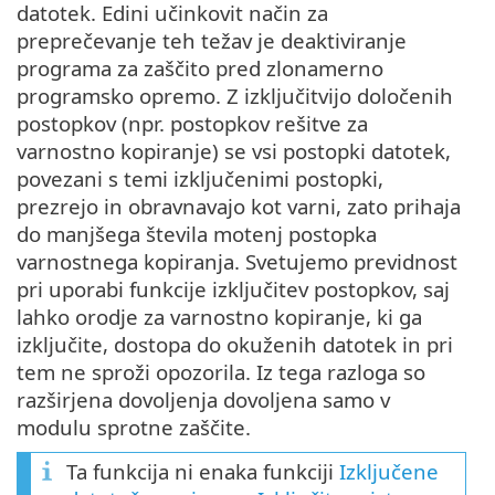
datotek. Edini učinkovit način za
preprečevanje teh težav je deaktiviranje
programa za zaščito pred zlonamerno
programsko opremo. Z izključitvijo določenih
postopkov (npr. postopkov rešitve za
varnostno kopiranje) se vsi postopki datotek,
povezani s temi izključenimi postopki,
prezrejo in obravnavajo kot varni, zato prihaja
do manjšega števila motenj postopka
varnostnega kopiranja. Svetujemo previdnost
pri uporabi funkcije izključitev postopkov, saj
lahko orodje za varnostno kopiranje, ki ga
izključite, dostopa do okuženih datotek in pri
tem ne sproži opozorila. Iz tega razloga so
razširjena dovoljenja dovoljena samo v
modulu sprotne zaščite.
Ta funkcija ni enaka funkciji
Izključene