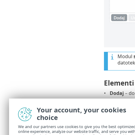
Modul
datoteka
Elementi
Dodaj
– do
Uredi
– omo
Your account, your cookies
Izbriši
– od
choice
Uvoz
/
izvo
We and our partners use cookies to give you the best optimize
poznejšo up
online experience, analyze our website traffic, and serve you wit
uporabiti 