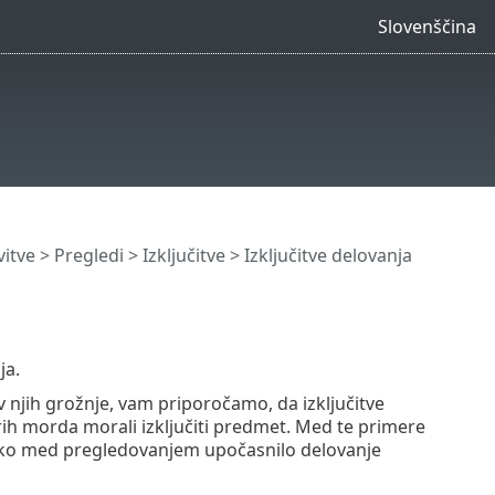
Slovenščina
itve
>
Pregledi
>
Izključitve
> Izključitve delovanja
ja.
v njih grožnje, vam priporočamo, da izključitve
rih morda morali izključiti predmet. Med te primere
lahko med pregledovanjem upočasnilo delovanje