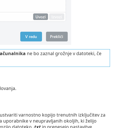
računalnika
ne bo zaznal grožnje v datoteki, če
dovanja.
 ustvariti varnostno kopijo trenutnih izključitev za
uporabnike v neupravljanih okoljih, ki želijo
vozijo datoteko
.txt
in prenesejo nastavitve.