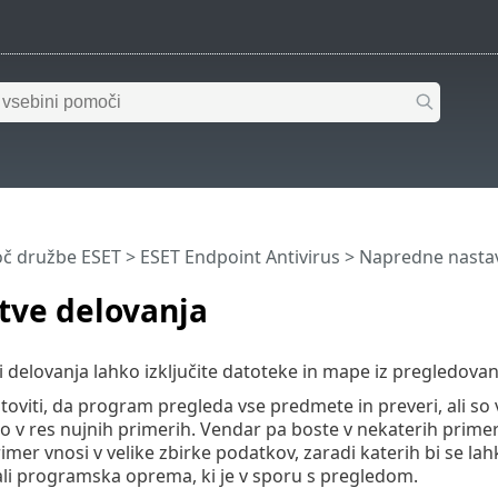
č družbe ESET
>
ESET Endpoint Antivirus
>
Napredne nastav
itve delovanja
mi delovanja lahko izključite datoteke in mape iz pregledovan
otoviti, da program pregleda vse predmete in preveri, ali so 
o v res nujnih primerih. Vendar pa boste v nekaterih prime
imer vnosi v velike zbirke podatkov, zaradi katerih bi se 
ali programska oprema, ki je v sporu s pregledom.