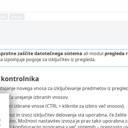
sprotne zaščite datotečnega sistema
ali modul
pregleda 
 izpolnjuje pogoje za izključitev iz pregleda.
 kontrolnika
dajanje novega vnosa za izključevanje predmetov iz pregle
goča urejanje izbranih vnosov.
strani izbrane vnose (CTRL + kliknite za izbiro več vnosov).
z
– uvoz in izvoz izključitev delovanja sta uporabna, če želite
d
orabo. Možnost nastavitev izvoza je prav tako uporabna za 
h
želeno konfiguracijo programa v več sistemih – preprosto u