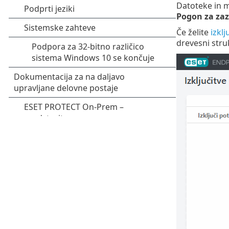
Datoteke in ma
Pogon za za
Če želite
izklj
drevesni struk