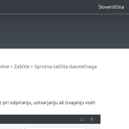
Slovenščina
itve
>
Zaščite
> Sprotna zaščita datotečnega
i odpiranju, ustvarjanju ali izvajanju vseh