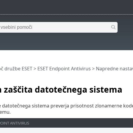
č družbe ESET
>
ESET Endpoint Antivirus
>
Napredne nastav
 zaščita datotečnega sistema
datotečnega sistema preverja prisotnost zlonamerne kode pr
temu.