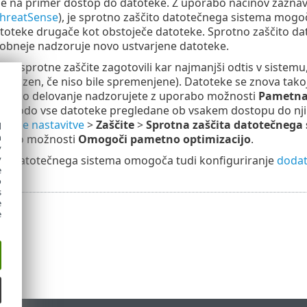
je na primer dostop do datoteke. Z uporabo načinov zaznava
hreatSense
), je sprotno zaščito datotečnega sistema mogo
toteke drugače kot obstoječe datoteke. Sprotno zaščito da
obneje nadzoruje novo ustvarjene datoteke.
abi sprotne zaščite zagotovili kar najmanjši odtis v sistemu,
č (razen, če niso bile spremenjene). Datoteke se znova tako
Takšno delovanje nadzorujete z uporabo možnosti
Pametna 
bodo vse datoteke pregledane ob vsakem dostopu do njih. Č
edne nastavitve
>
Zaščite
>
Sprotna zaščita datotečnega
d
h
 izbiro možnosti
Omogoči pametno optimizacijo
.
y
ita datotečnega sistema omogoča tudi konfiguriranje
dodat
y
e
o
s
e
e