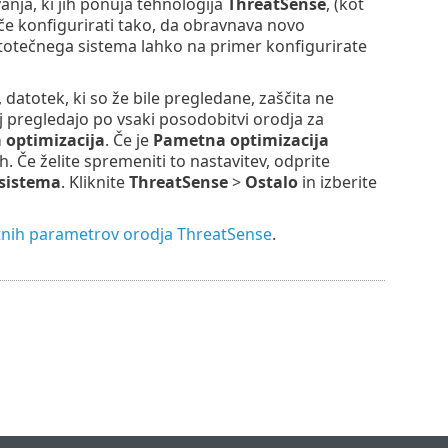
nja, ki jih ponuja tehnologija
ThreatSense
, (kot
če konfigurirati tako, da obravnava novo
totečnega sistema lahko na primer konfigurirate
 datotek, ki so že bile pregledane, zaščita ne
j pregledajo po vsaki posodobitvi orodja za
optimizacija
. Če je
Pametna optimizacija
e želite spremeniti to nastavitev, odprite
 sistema
. Kliknite
ThreatSense
>
Ostalo
in izberite
nih parametrov orodja ThreatSense
.