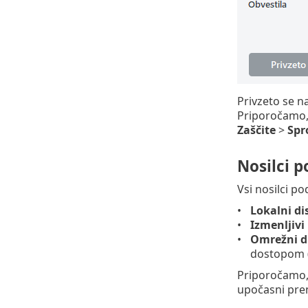
Privzeto se 
Priporočamo,
Zaščite
>
Spr
Nosilci 
Vsi nosilci p
Lokalni di
Izmenljivi
Omrežni d
dostopom 
Priporočamo, 
upočasni pre