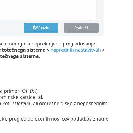
a in omogoča neprekinjeno pregledovanje.
atotečnega sistema
v
naprednih nastavitvah
>
otečnega sistema
.
na primer:
C:\
,
D:\
).
minske kartice itd.
\
kot
\\store04
) ali omrežne diske z neposrednim
t, ko pregled določenih nosilcev podatkov znatno