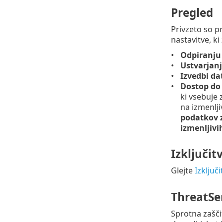
Pregled
Privzeto so p
nastavitve, k
Odpiranju
Ustvarjan
Izvedbi da
Dostop do 
ki vsebuje
na izmenlji
podatkov 
izmenljivi
Izključi
Glejte
Izključ
ThreatSe
Sprotna zašči