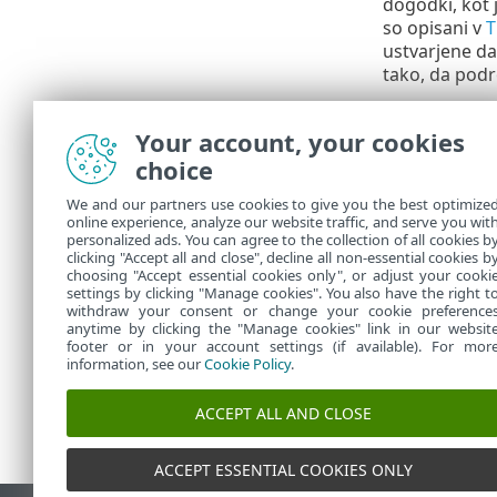
dogodki, kot 
so opisani v
T
ustvarjene da
tako, da podr
Da bi pri upor
pregleduje ve
Your account, your cookies
zaznavanje. 
choice
onemogočena, 
razdelek
Napr
We and our partners use cookies to give you the best optimize
online experience, analyze our website traffic, and serve you wit
ali prekličite
personalized ads. You can agree to the collection of all cookies b
Sprotna zašč
clicking "Accept all and close", decline all non-essential cookies b
choosing "Accept essential cookies only", or adjust your cooki
settings by clicking "Manage cookies". You also have the right t
withdraw your consent or change your cookie preference
anytime by clicking the "Manage cookies" link in our websit
footer or in your account settings (if available). For mor
information, see our
Cookie Policy
.
ACCEPT ALL AND CLOSE
ACCEPT ESSENTIAL COOKIES ONLY