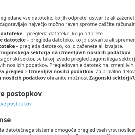
regledane vse datoteke, ko jih odprete, ustvarite ali zažen
i zagotavljajo največjo možno raven sprotne zaščite računaln
 datoteke
– pregleda datoteko, ko jo odprete.
je datoteke
– pregleda datoteko, ko jo ustvarite ali spremen
toteke
– pregleda datoteko, ko jo zaženete ali izvajate.
zagonskega sektorja na izmenljivih nosilcih podatkov
– 
 zagonski sektor, se takoj izvede pregled zagonskega sekt
vih nosilcih podatkov. Pregledovanje datotek na izmenljivih 
za pregled
>
Izmenljivi nosilci podatkov
. Za pravilno delo
h nosilcih podatkov
ohranite možnost
Zagonski sektorji/
tve postopkov
itve postopkov
.
nse
ta datotečnega sistema omogoča pregled vseh vrst nosilcev 