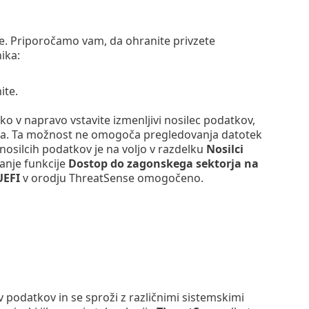
ete. Priporočamo vam, da ohranite privzete
ika:
ite.
ko v napravo vstavite izmenljivi nosilec podatkov,
orja. Ta možnost ne omogoča pregledovanja datotek
nosilcih podatkov je na voljo v razdelku
Nosilci
vanje funkcije
Dostop do zagonskega sektorja na
UEFI
v orodju ThreatSense omogočeno.
podatkov in se sproži z različnimi sistemskimi