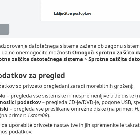
nadzorovanje datotečnega sistema zažene ob zagonu sistem
 da ne onemogočite možnosti
Omogoči sprotno zaščito d
otna zaščita datotečnega sistema
>
Sprotna zaščita dat
podatkov za pregled
odatkov so privzeto pregledani zaradi morebitnih groženj:
ski
– pregleda vse sistemske in nespremenljive trde diske (
 nosilci podatkov
– pregleda CD-je/DVD-je, pogone USB, spo
iski
– pregleda vse preslikane omrežne diske (na primer:
H:
(na primer:
\\store08
).
da uporabite privzete nastavitve in jih spremenite le takra
nos podatkov.