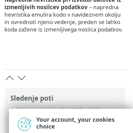
izmenljivih nosilcev podatkov
– napredna
hevristika emulira kodo v navideznem okolju
in ovrednoti njeno vedenje, preden se lahko
koda zažene iz izmenljivega nosilca podatkov.
Sledenje poti
Spletna pomoč družbe ESET
>
ESET
Endpoint Antivirus
>
Napredne nastavitve
Your account, your cookies
>
Zaščite
>
ThreatSense
> Dodatni
choice
parametri orodja ThreatSense