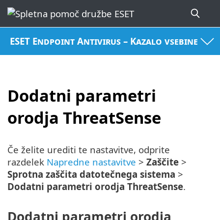
ESET Endpoint Antivirus – Kazalo vsebine
Dodatni parametri
orodja ThreatSense
Če želite urediti te nastavitve, odprite
razdelek
Napredne nastavitve
>
Zaščite
>
Sprotna zaščita datotečnega sistema
>
Dodatni parametri orodja ThreatSense
.
Dodatni parametri orodja