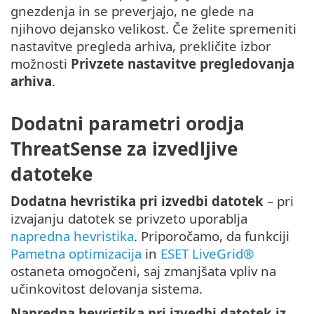
gnezdenja in se preverjajo, ne glede na
njihovo dejansko velikost. Če želite spremeniti
nastavitve pregleda arhiva, prekličite izbor
možnosti
Privzete nastavitve pregledovanja
arhiva
.
Dodatni parametri orodja
ThreatSense za izvedljive
datoteke
Dodatna hevristika pri izvedbi datotek
– pri
izvajanju datotek se privzeto uporablja
napredna hevristika
. Priporočamo, da funkciji
Pametna optimizacija
in
ESET LiveGrid®
ostaneta omogočeni, saj zmanjšata vpliv na
učinkovitost delovanja sistema.
Napredna hevristika pri izvedbi datotek iz