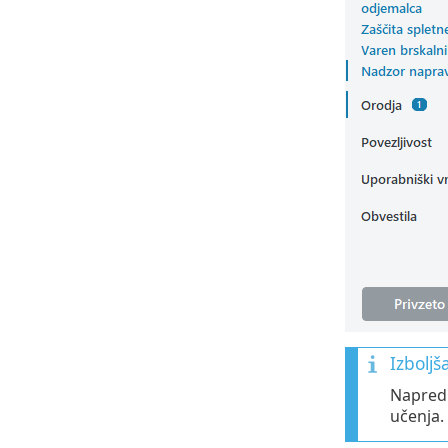
Izboljš
Napredn
učenja. 