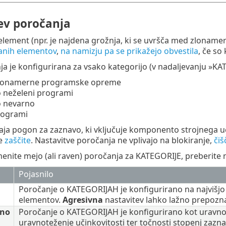
ev poročanja
element (npr. je najdena grožnja, ki se uvršča med zlonam
anih elementov
,
na namizju pa se prikažejo obvestila
, če so
a je konfigurirana za vsako kategorijo (v nadaljevanju »KA
zlonamerne programske opreme
 neželeni programi
 nevarno
rogrami
aja pogon za zaznavo, ki vključuje komponento strojnega uč
e
zaščite
. Nastavitve poročanja ne vplivajo na blokiranje,
čiš
nite mejo (ali raven) poročanja za KATEGORIJE, preberite 
Pojasnilo
Poročanje o KATEGORIJAH je konfigurirano na najvišjo ra
elementov.
Agresivna
nastavitev lahko lažno prepoz
eno
Poročanje o KATEGORIJAH je konfigurirano kot uravnot
uravnoteženje učinkovitosti ter točnosti stopenj zazn