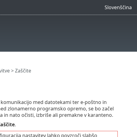
Slovenščina
itve
> Zaščite
e komunikacijo med datotekami ter e-poštno in
a med zlonamerno programsko opremo, se bo začel
 in nato očisti, izbriše ali premakne v karanteno.
aščite
.
iguracija nastavitev lahko povzroči slabšo