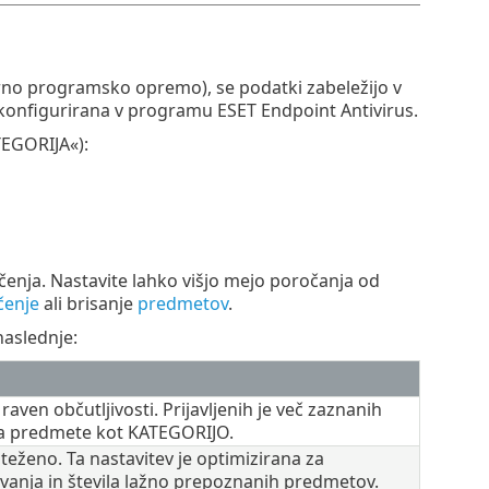
erno programsko opremo), se podatki zabeležijo v
 konfigurirana v programu ESET Endpoint Antivirus.
TEGORIJA«):
enja. Nastavite lahko višjo mejo poročanja od
čenje
ali brisanje
predmetov
.
naslednje:
ven občutljivosti. Prijavljenih je več zaznanih
na predmete kot KATEGORIJO.
eženo. Ta nastavitev je optimizirana za
avanja in števila lažno prepoznanih predmetov.