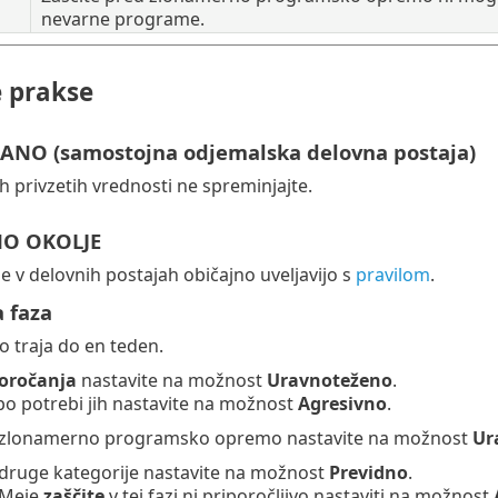
nevarne programe.
e prakse
NO (samostojna odjemalska delovna postaja)
h privzetih vrednosti ne spreminjajte.
O OKOLJE
e v delovnih postajah običajno uveljavijo s
pravilom
.
a faza
o traja do en teden.
oročanja
nastavite na možnost
Uravnoteženo
.
 potrebi jih nastavite na možnost
Agresivno
.
zlonamerno programsko opremo nastavite na možnost
Ur
druge kategorije nastavite na možnost
Previdno
.
Meje
zaščite
v tej fazi ni priporočljivo nastaviti na možnost