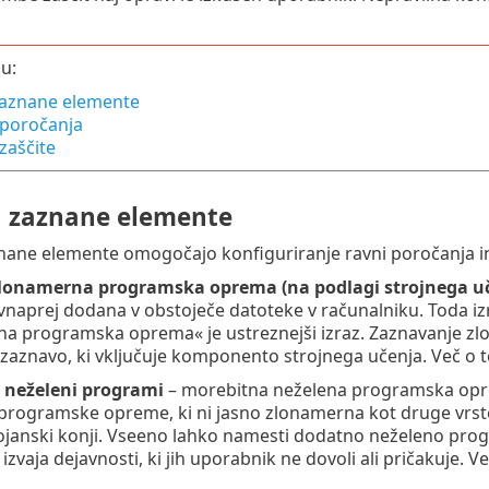
u:
zaznane elemente
 poročanja
zaščite
a zaznane elemente
nane elemente omogočajo konfiguriranje ravni poročanja in 
lonamerna programska oprema (na podlagi strojnega u
 vnaprej dodana v obstoječe datoteke v računalniku. Toda i
a programska oprema« je ustreznejši izraz. Zaznavanje 
zaznavo, ki vključuje komponento strojnega učenja. Več o 
 neželeni programi
– morebitna neželena programska opre
 programske opreme, ki ni jasno zlonamerna kot druge vr
 trojanski konji. Vseeno lahko namesti dodatno neželeno pr
 izvaja dejavnosti, ki jih uporabnik ne dovoli ali pričakuje.