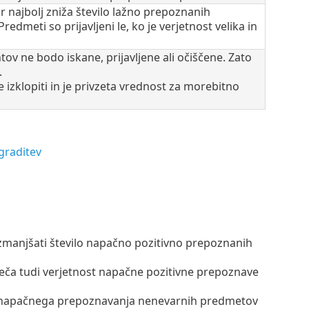
 najbolj zniža število lažno prepoznanih
dmeti so prijavljeni le, ko je verjetnost velika in
ov ne bodo iskane, prijavljene ali očiščene. Zato
.
zklopiti in je privzeta vrednost za morebitno
graditev
ta zmanjšati število napačno pozitivno prepoznanih
oveča tudi verjetnost napačne pozitivne prepoznave
njo napačnega prepoznavanja nenevarnih predmetov