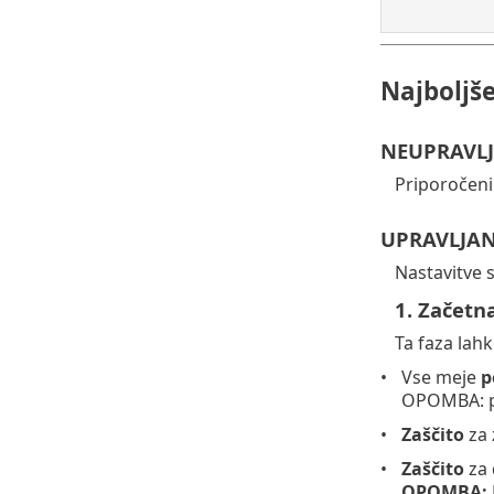
Najboljš
NEUPRAVLJA
Priporočeni
UPRAVLJAN
Nastavitve s
1. Začetn
Ta faza lahk
Vse meje
p
OPOMBA: po
Zaščito
za 
Zaščito
za 
OPOMBA: