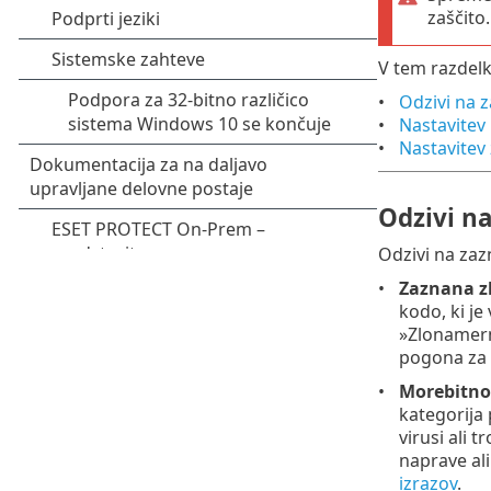
zaščito.
V tem razdelk
Odzivi na 
Nastavitev
Nastavitev 
Odzivi n
Odzivi na zaz
Zaznana z
kodo, ki je
»Zlonamern
pogona za 
Morebitno
kategorija
virusi ali
naprave ali
izrazov
.