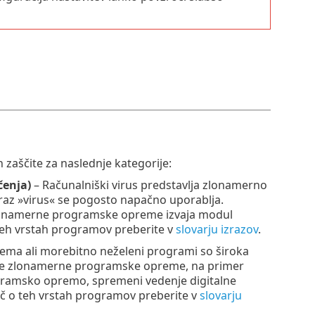
zaščite za naslednje kategorije:
čenja)
– Računalniški virus predstavlja zlonamerno
zraz »virus« se pogosto napačno uporablja.
zlonamerne programske opreme izvaja modul
teh vrstah programov preberite v
slovarju izrazov
.
ma ali morebitno neželeni programi so široka
ste zlonamerne programske opreme, na primer
ogramsko opremo, spremeni vedenje digitalne
 Več o teh vrstah programov preberite v
slovarju