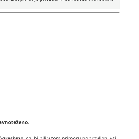
avnoteženo
.
Agresivno
, saj bi bili v tem primeru popravljeni vsi