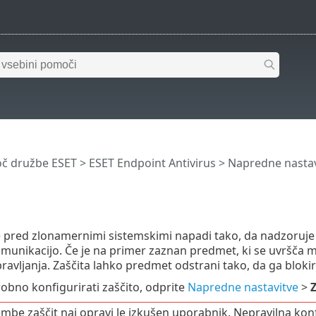
č družbe ESET
>
ESET Endpoint Antivirus
>
Napredne nastav
e pred zlonamernimi sistemskimi napadi tako, da nadzoruj
omunikacijo. Če je na primer zaznan predmet, ki se uvršč
avljanja. Zaščita lahko predmet odstrani tako, da ga blokira
robno konfigurirati zaščito, odprite
Napredne nastavitve
>
Z
be zaščit naj opravi le izkušen uporabnik. Nepravilna konf