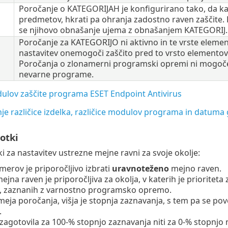
Poročanje o KATEGORIJAH je konfigurirano tako, da kar
predmetov, hkrati pa ohranja zadostno raven zaščite. Pre
se njihovo obnašanje ujema z obnašanjem KATEGORIJ.
Poročanje za KATEGORIJO ni aktivno in te vrste element
nastavitev onemogoči zaščito pred to vrsto elementov
Poročanja o zlonamerni programski opremi ni mogoče i
nevarne programe.
dulov zaščite programa ESET Endpoint Antivirus
je različice izdelka, različice modulov programa in datuma 
otki
ki za nastavitev ustrezne mejne ravni za svoje okolje:
imerov je priporočljivo izbrati
uravnoteženo
mejno raven.
ejna raven je priporočljiva za okolja, v katerih je priorite
 zaznanih z varnostno programsko opremo.
 meja poročanja, višja je stopnja zaznavanja, s tem pa se p
.
i zagotovila za 100-% stopnjo zaznavanja niti za 0-% stop