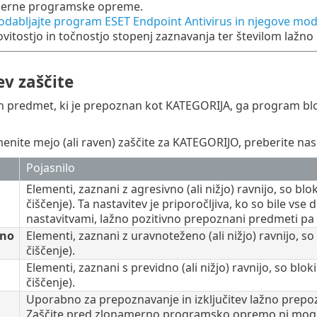
merne programske opreme.
dabljajte program ESET Endpoint Antivirus in njegove mod
vitostjo in točnostjo stopenj zaznavanja ter številom lažn
ev zaščite
jen predmet, ki je prepoznan kot KATEGORIJA, ga program bl
nite mejo (ali raven) zaščite za KATEGORIJO, preberite nas
Pojasnilo
Elementi, zaznani z agresivno (ali nižjo) ravnijo, so bl
čiščenje). Ta nastavitev je priporočljiva, ko so bile vs
nastavitvami, lažno pozitivno prepoznani predmeti pa s
eno
Elementi, zaznani z uravnoteženo (ali nižjo) ravnijo, so
čiščenje).
Elementi, zaznani s previdno (ali nižjo) ravnijo, so blo
čiščenje).
Uporabno za prepoznavanje in izključitev lažno prep
Zaščite pred zlonamerno programsko opremo ni mogoče