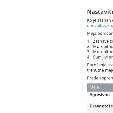
Nastavit
Ko je zaznan 
dnevnik zazn
Meja poročanj
Zaznave 
Morebitno
Morebitno
Sumljivi p
Poročanje izv
trenutne mej
Preden spreme
Meja
Agresivno
Uravnotež