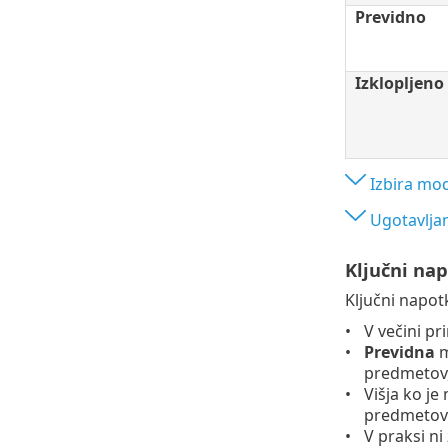
Previdno
Izklopljeno
Izbira mo
Ugotavljan
Ključni nap
Ključni napot
V večini pr
Previdna
m
predmetov,
Višja ko je
predmetov
V praksi n