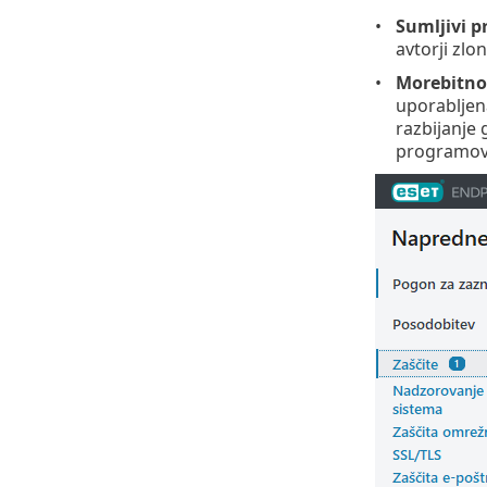
Sumljivi 
avtorji zl
Morebitno
uporabljen
razbijanje 
programov