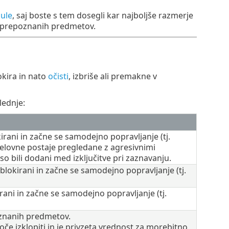
ule
, saj boste s tem dosegli kar najboljše razmerje
o prepoznanih predmetov.
okira in nato
očisti
, izbriše ali premakne v
lednje:
okirani in začne se samodejno popravljanje (tj.
e delovne postaje pregledane z agresivnimi
o bili dodani med izključitve pri zaznavanju.
 blokirani in začne se samodejno popravljanje (tj.
kirani in začne se samodejno popravljanje (tj.
oznanih predmetov.
 izklopiti in je privzeta vrednost za morebitno