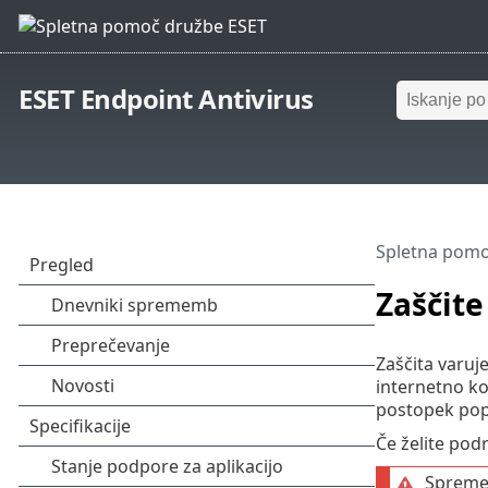
ESET Endpoint Antivirus
Spletna pomo
Zaščite
Zaščita varuj
internetno k
postopek popr
Če želite pod
Spremem