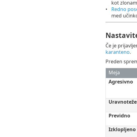
kot zlona
Redno poso
med učinko
Nastavit
Če je prijavl
karanteno
.
Preden spreme
Meja
Agresivno
Uravnotež
Previdno
Izklopljeno