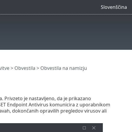
Slovenščina
itve
>
Obvestila
> Obvestila na namizju
. Privzeto je nastavljeno, da je prikazano
 ESET Endpoint Antivirus komunicira z uporabnikom
ah, dokončanih opravilih pregledov virusov ali