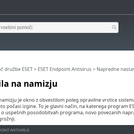
č družbe ESET
>
ESET Endpoint Antivirus
>
Napredne nastav
la na namizju
namizju je okno z obvestilom poleg opravilne vrstice sistema
to počasi izgine. To je glavni način, na katerega program
 o uspešnih posodobitvah programa, novo povezanih naprav
rožnji.