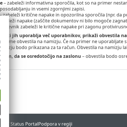
je
– zabeleži informativna sporočila, kot so na primer nesta
osodabljanju in vsemi zgornjimi zapisi.
– zabeleži kritične napake in opozorilna sporočila (npr. da p
zabeleži napake (zaščite dokumentov ni bilo mogoče zagnati)
v dnevnik zabeleži le kritične napake pri zagonu protivirusne
ih, ki jih uporablja več uporabnikov, prikaži obvestila 
 prejme obvestila na namizju. Če na primer ne uporabljate 
d
h
namizju bodo prikazana za ta račun. Obvestila na namizju l
y
tilom, da se osredotočijo na zaslonu
– obvestila bodo osr
y
e
o
s
e
e
ESET Status Portal
Podpora v regiji