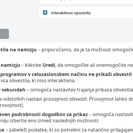
stila na namizju
– priporočamo, da je ta možnost omogoče
 namizju
– kliknite
Uredi
, da omogočite ali onemogočite n
u programov v celozaslonskem načinu ne prikaži obvestil
sa obvestila, ki niso interaktivna.
v sekundah
– omogoča nastavitev trajanja prikaza obvestila
v odstotkih nastavi prosojnost obvestil. Prosojnost lahko do
rosojnost).
aven podrobnosti dogodkov za prikaz
– omogoča nastavite
ju izberite eno izmed naslednjih možnosti:
ka
– zabeleži podatke, ki so potrebni za natančno prilagajan