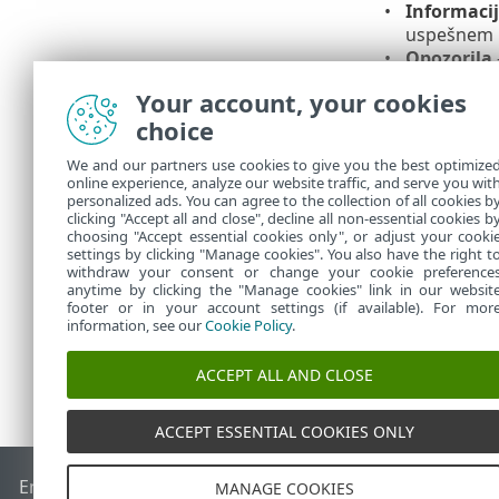
Informaci
uspešnem p
Opozorila
Napake
– 
Your account, your cookies
Kritično
– 
choice
V računalnik
izbrani račun
We and our partners use cookies to give you the best optimize
online experience, analyze our website traffic, and serve you wit
obvestila na 
personalized ads. You can agree to the collection of all cookies b
Dovoli obves
clicking "Accept all and close", decline all non-essential cookies b
choosing "Accept essential cookies only", or adjust your cooki
settings by clicking "Manage cookies". You also have the right t
withdraw your consent or change your cookie preference
anytime by clicking the "Manage cookies" link in our websit
footer or in your account settings (if available). For mor
information, see our
Cookie Policy
.
ACCEPT ALL AND CLOSE
ACCEPT ESSENTIAL COOKIES ONLY
End of Life
Zbirka znanja družbe ESET
Forum družbe ESET
MANAGE COOKIES