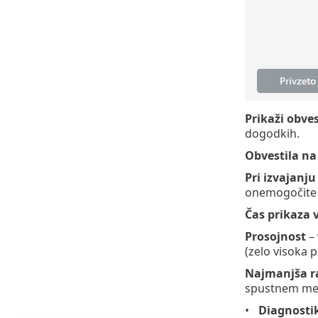
Prikaži obve
dogodkih.
Obvestila na
Pri izvajanj
onemogočite v
Čas prikaza 
Prosojnost
– 
(zelo visoka p
Najmanjša r
spustnem meni
Diagnosti