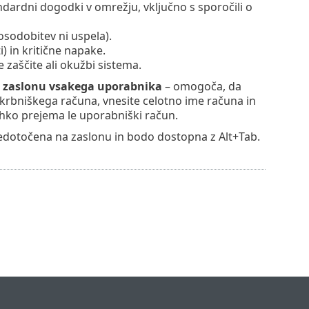
ndardni dogodki v omrežju, vključno s sporočili o
osodobitev ni uspela).
 in kritične napake.
 zaščite ali okužbi sistema.
na zaslonu vsakega uporabnika
– omogoča, da
skrbniškega računa, vnesite celotno ime računa in
ahko prejema le uporabniški račun.
edotočena na zaslonu in bodo dostopna z Alt+Tab.