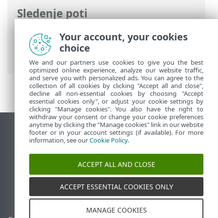
Sledenje poti
Spletna pomoč družbe ESET
>
ESET
Your account, your cookies
Endpoint Antivirus
>
Napredne nastavitve
choice
> Obvestila
We and our partners use cookies to give you the best
optimized online experience, analyze our website traffic,
and serve you with personalized ads. You can agree to the
collection of all cookies by clicking "Accept all and close",
decline all non-essential cookies by choosing "Accept
essential cookies only", or adjust your cookie settings by
clicking "Manage cookies". You also have the right to
withdraw your consent or change your cookie preferences
anytime by clicking the "Manage cookies" link in our website
Prikaz mesta na namizju
footer or in your account settings (if available). For more
information, see our
Cookie Policy
.
End of Life
Zbirka znanja družbe ESET
ACCEPT ALL AND CLOSE
Forum družbe ESET
ESET Status Portal
ACCEPT ESSENTIAL COOKIES ONLY
Podpora v regiji
MANAGE COOKIES