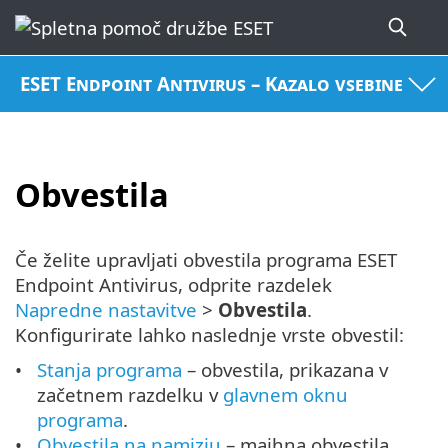
ESET Endpoint Antivirus – Kazalo vsebine
Obvestila
Če želite upravljati obvestila programa ESET
Endpoint Antivirus, odprite razdelek
Napredne nastavitve
>
Obvestila
.
Konfigurirate lahko naslednje vrste obvestil:
Stanja programa
– obvestila, prikazana v
začetnem razdelku v
glavnem oknu
programa
.
Obvestila na namizju
– majhna obvestila