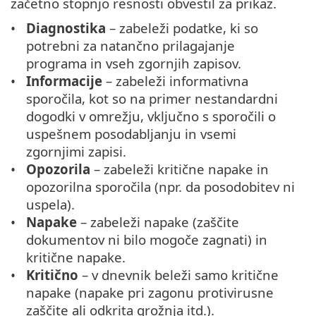
začetno stopnjo resnosti obvestil za prikaz.
Diagnostika
– zabeleži podatke, ki so
potrebni za natančno prilagajanje
programa in vseh zgornjih zapisov.
Informacije
– zabeleži informativna
sporočila, kot so na primer nestandardni
dogodki v omrežju, vključno s sporočili o
uspešnem posodabljanju in vsemi
zgornjimi zapisi.
Opozorila
– zabeleži kritične napake in
opozorilna sporočila (npr. da posodobitev ni
uspela).
Napake
– zabeleži napake (zaščite
dokumentov ni bilo mogoče zagnati) in
kritične napake.
Kritično
– v dnevnik beleži samo kritične
napake (napake pri zagonu protivirusne
zaščite ali odkrita grožnja itd.).