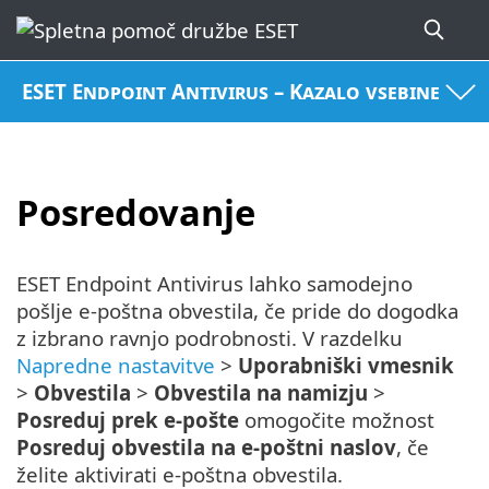
ESET Endpoint Antivirus – Kazalo vsebine
Posredovanje
ESET Endpoint Antivirus lahko samodejno
pošlje e-poštna obvestila, če pride do dogodka
z izbrano ravnjo podrobnosti. V razdelku
Napredne nastavitve
>
Uporabniški vmesnik
>
Obvestila
>
Obvestila na namizju
>
Posreduj prek e-pošte
omogočite možnost
Posreduj obvestila na e-poštni naslov
, če
želite aktivirati e-poštna obvestila.