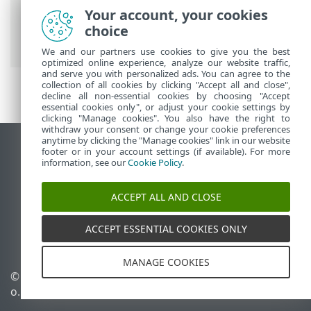
Endpoint Antivirus
>
Napredne nastavitve
Your account, your cookies
>
Obvestila
>
Obvestila na namizju
>
choice
Posredovanje
We and our partners use cookies to give you the best
optimized online experience, analyze our website traffic,
and serve you with personalized ads. You can agree to the
collection of all cookies by clicking "Accept all and close",
decline all non-essential cookies by choosing "Accept
essential cookies only", or adjust your cookie settings by
clicking "Manage cookies". You also have the right to
withdraw your consent or change your cookie preferences
anytime by clicking the "Manage cookies" link in our website
Prikaz mesta na namizju
footer or in your account settings (if available). For more
information, see our
Cookie Policy
.
End of Life
Zbirka znanja družbe ESET
ACCEPT ALL AND CLOSE
Forum družbe ESET
ESET Status Portal
ACCEPT ESSENTIAL COOKIES ONLY
Podpora v regiji
MANAGE COOKIES
© 1992 - 2026 ESET, spol. s r.
Upravljanje piškotkov
o. – Vse pravice pridržane.
Pravilnik o piškotkih