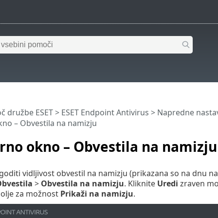
č družbe ESET
>
ESET Endpoint Antivirus
>
Napredne nastav
no – Obvestila na namizju
rno okno – Obvestila na namizju
agoditi vidljivost obvestil na namizju (prikazana so na dnu n
bvestila
>
Obvestila na namizju
. Kliknite
Uredi
zraven mo
polje za možnost
Prikaži na namizju
.