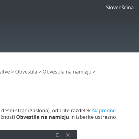
Slovenščina
itve
>
Obvestila
>
Obvestila na namizju
>
a desni strani zaslona), odprite razdelek
Napredne
žnosti
Obvestila na namizju
in izberite ustrezno