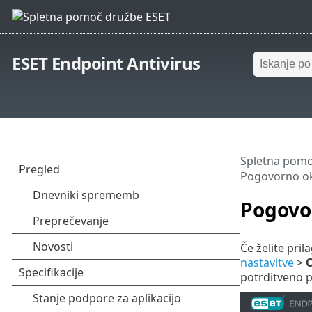
ESET Endpoint Antivirus
Spletna pomo
Pogovorno ok
Pogovo
Če želite pril
nastavitve
>
O
potrditveno 