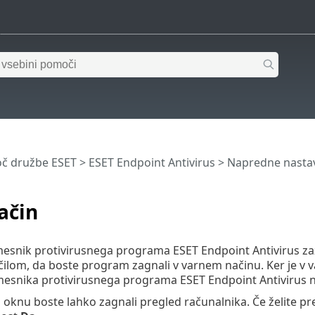
č družbe ESET
>
ESET Endpoint Antivirus
>
Napredne nastav
ačin
mesnik protivirusnega programa ESET Endpoint Antivirus z
čilom, da boste program zagnali v varnem načinu. Ker je v
mesnika protivirusnega programa ESET Endpoint Antivirus n
oknu boste lahko zagnali pregled računalnika. Če želite prev