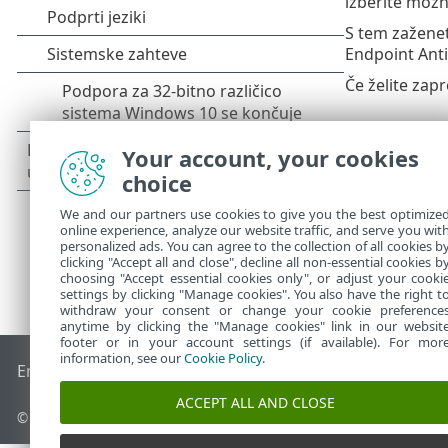
izberite mož
S tem zaženet
Endpoint Anti
Če želite zap
Your account, your cookies
choice
We and our partners use cookies to give you the best optimize
online experience, analyze our website traffic, and serve you wit
personalized ads. You can agree to the collection of all cookies b
clicking "Accept all and close", decline all non-essential cookies b
choosing "Accept essential cookies only", or adjust your cooki
settings by clicking "Manage cookies". You also have the right t
withdraw your consent or change your cookie preference
anytime by clicking the "Manage cookies" link in our websit
footer or in your account settings (if available). For mor
information, see our
Cookie Policy
.
End of Life
Zbirka znanja družbe ESET
Forum družbe ESET
ACCEPT ALL AND CLOSE
© 1992 - 2026 ESET, spol. s r. o. – Vse pravice pridržane.