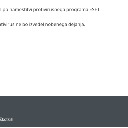
jih po namestitvi protivirusnega programa ESET
tivirus ne bo izvedel nobenega dejanja.
iškotkih