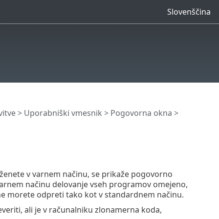
Slovenščina
itve
>
Uporabniški vmesnik
> Pogovorna okna >
aženete v varnem načinu, se prikaže pogovorno
 varnem načinu delovanje vseh programov omejeno,
e morete odpreti tako kot v standardnem načinu.
eriti, ali je v računalniku zlonamerna koda,