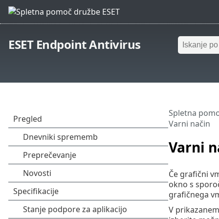
ESET Endpoint Antivirus
Spletna pomo
Varni način
Varni n
Če grafični v
okno s sporo
grafičnega v
V prikazanem 