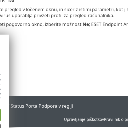
nost
Da
.
e pregled v ločenem oknu, in sicer z istimi parametri, kot 
virus uporablja privzeti profil za pregled računalnika.
reti pogovorno okno, izberite možnost
Ne
; ESET Endpoint An
d
h
y
y
e
o
s
e
e
ESET Status Portal
Podpora v regiji
Upravljanje piškotkov
Pravilnik o p