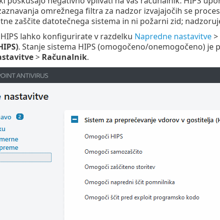
ki poskušajo negativno vplivati na vaš računalnik. HIPS upo
znavanja omrežnega filtra za nadzor izvajajočih se procesov
tne zaščite datotečnega sistema in ni požarni zid; nadzoruje
 HIPS lahko konfigurirate v razdelku
Napredne nastavitve
>
HIPS)
. Stanje sistema HIPS (omogočeno/onemogočeno) je 
stavitve
>
Računalnik
.