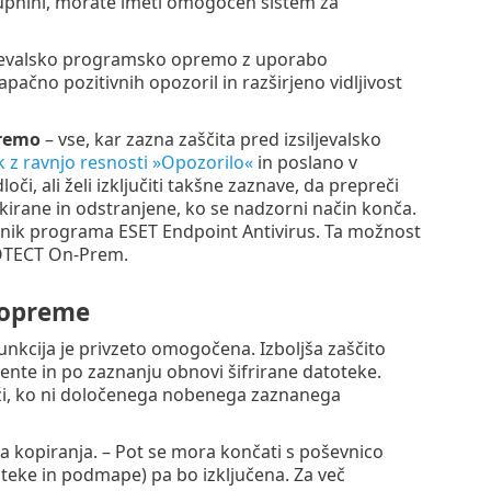
upnini, morate imeti omogočen sistem za
ljevalsko programsko opremo z uporabo
pačno pozitivnih opozoril in razširjeno vidljivost
premo
– vse, kar zazna zaščita pred izsiljevalsko
 z ravnjo resnosti »Opozorilo«
in poslano v
, ali želi izključiti takšne zaznave, da prepreči
lokirane in odstranjene, ko se nadzorni način konča.
ik programa ESET Endpoint Antivirus. Ta možnost
PROTECT On-Prem.
 opreme
unkcija je privzeto omogočena. Izboljša zaščito
nte in po zaznanju obnovi šifrirane datoteke.
ži, ko ni določenega nobenega zaznanega
a kopiranja. – Pot se mora končati s poševnico
oteke in podmape) pa bo izključena. Za več