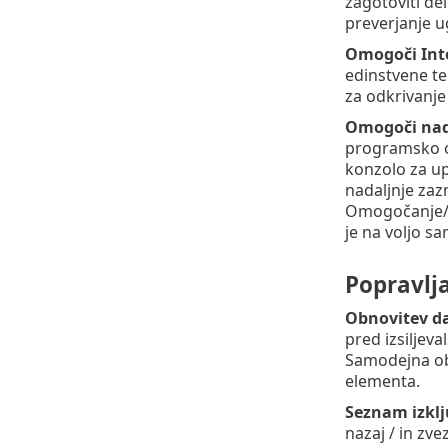
zagotoviti d
preverjanje u
Omogoči Inte
edinstvene te
za odkrivanje
Omogoči nadz
programsko o
konzolo za up
nadaljnje zaz
Omogočanje/o
je na voljo s
Popravlj
Obnovitev da
pred izsiljev
Samodejna ob
elementa.
Seznam izkl
nazaj / in zv