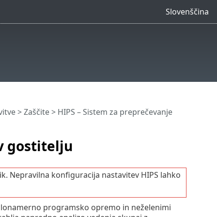
Slovenščina
itve
>
Zaščite
> HIPS – Sistem za preprečevanje
 gostitelju
. Nepravilna konfiguracija nastavitev HIPS lahko
d zlonamerno programsko opremo in neželenimi