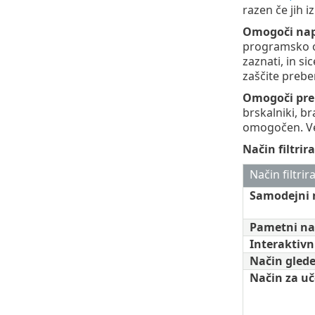
razen če jih 
Omogoči nap
programsko o
zaznati, in si
zaščite prebe
Omogoči prep
brskalniki, b
omogočen. Več
Način filtrir
Način filtrir
Samodejni 
Pametni na
Interaktivn
Način glede
Način za uč