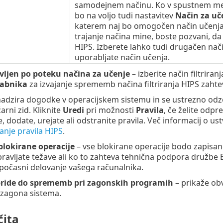
samodejnem načinu. Ko v spustnem me
bo na voljo tudi nastavitev
Način za uče
katerem naj bo omogočen način učenja; 
trajanje načina mine, boste pozvani, da u
HIPS. Izberete lahko tudi drugačen način 
uporabljate način učenja.
vljen po poteku načina za učenje
– izberite način filtrir
rabnika
za izvajanje sprememb načina filtriranja HIPS zahte
adzira dogodke v operacijskem sistemu in se ustrezno odzove
rni zid. Kliknite
Uredi
pri možnosti
Pravila
, če želite odpr
, dodate, urejate ali odstranite pravila. Več informacij o us
anje pravila HIPS
.
blokirane operacije
– vse blokirane operacije bodo zapisan
pravljate težave ali ko to zahteva tehnična podpora družbe
počasni delovanje vašega računalnika.
pride do sprememb pri zagonskih programih
– prikaže obv
 zagona sistema.
ita