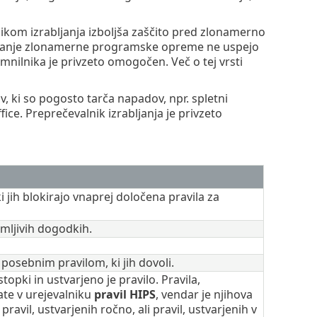
ikom izrabljanja izboljša zaščito pred zlonamerno
čevanje zlonamerne programske opreme ne uspejo
omnilnika je privzeto omogočen. Več o tej vrsti
, ki so pogosto tarča napadov, npr. spletni
ice. Preprečevalnik izrabljanja je privzeto
 jih blokirajo vnaprej določena pravila za
mljivih dogodkih.
 posebnim pravilom, ki jih dovoli.
ki in ustvarjeno je pravilo. Pravila,
ate v urejevalniku
pravil HIPS
, vendar je njihova
l, ustvarjenih ročno, ali pravil, ustvarjenih v