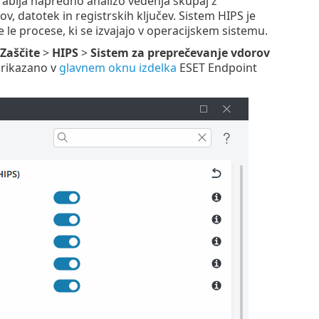
rablja napredno analizo vedenja skupaj z
, datotek in registrskih ključev. Sistem HIPS je
 le procese, ki se izvajajo v operacijskem sistemu.
Zaščite
>
HIPS
>
Sistem za preprečevanje vdorov
prikazano v
glavnem oknu izdelka
ESET Endpoint