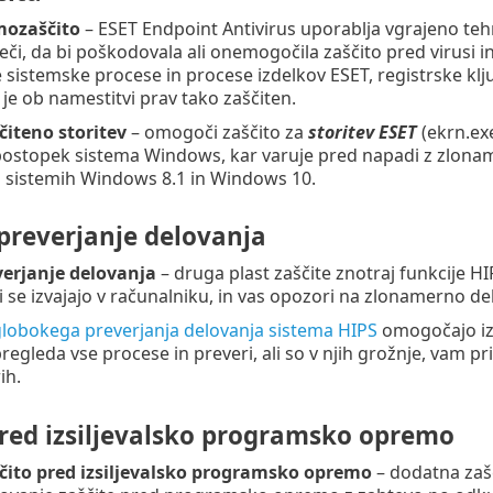
ozaščito
– ESET Endpoint Antivirus uporablja vgrajeno te
eči, da bi poškodovala ali onemogočila zaščito pred virus
e sistemske procese in procese izdelkov ESET, registrske klj
 ob namestitvi prav tako zaščiten.
iteno storitev
– omogoči zaščito za
storitev ESET
(ekrn.ex
 postopek sistema Windows, kar varuje pred napadi z zlon
h sistemih Windows 8.1 in Windows 10.
preverjanje delovanja
erjanje delovanja
– druga plast zaščite znotraj funkcije HI
 se izvajajo v računalniku, in vas opozori na zlonamerno de
z globokega preverjanja delovanja sistema HIPS
omogočajo izkl
egleda vse procese in preveri, ali so v njih grožnje, vam pr
ih.
pred izsiljevalsko programsko opremo
ito pred izsiljevalsko programsko opremo
– dodatna zašči