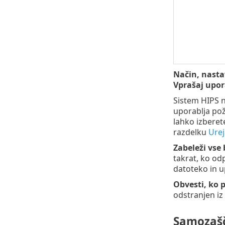
Način, nasta
Vprašaj upo
Sistem HIPS n
uporablja poža
lahko izberete
razdelku
Urej
Zabeleži vse 
takrat, ko od
datoteko in u
Obvesti, ko 
odstranjen iz
Samozašč