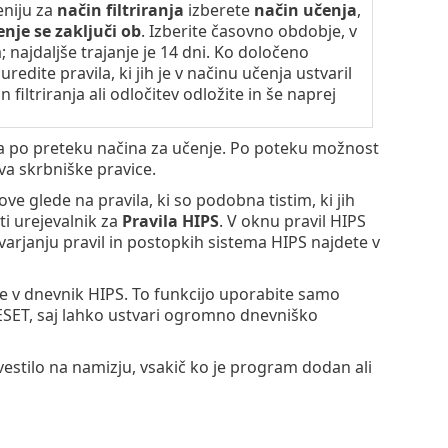
niju za
način filtriranja
izberete
način učenja
,
nje se zaključi ob
. Izberite časovno obdobje, v
najdaljše trajanje je 14 dni. Ko določeno
redite pravila, ki jih je v načinu učenja ustvaril
filtriranja ali odločitev odložite in še naprej
anja po preteku načina za učenje. Po poteku možnost
va skrbniške pravice.
 glede na pravila, ki so podobna tistim, ki jih
eti urejevalnik za
Pravila HIPS
. V oknu pravil HIPS
tvarjanju pravil in postopkih sistema HIPS najdete v
e v dnevnik HIPS. To funkcijo uporabite samo
 ESET, saj lahko ustvari ogromno dnevniško
estilo na namizju, vsakič ko je program dodan ali