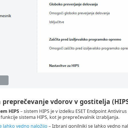
 preprečevanje vdorov v gostitelja (HIP
tem HIPS
– sistem HIPS je v izdelku ESET Endpoint Antivirus
unkcije sistema HIPS, kot je preprečevalnik izrabljanja.
se lahko vedno naložijo
– Izbrani gonilniki se lahko vedno nal