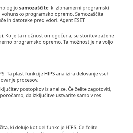
hnologijo
samozaščite
, ki zlonamerni programski
i in vohunsko programsko opremo. Samozaščita
uče in datoteke pred vdori. Agent ESET
e). Ko je ta možnost omogočena, se storitev zažene
amerno programsko opremo. Ta možnost je na voljo
PS. Ta plast funkcije HIPS analizira delovanje vseh
lovanje procesov.
jučitev postopkov iz analize. Če želite zagotoviti,
iporočamo, da izključitve ustvarite samo v res
ta, ki deluje kot del funkcije HIPS. Če želite