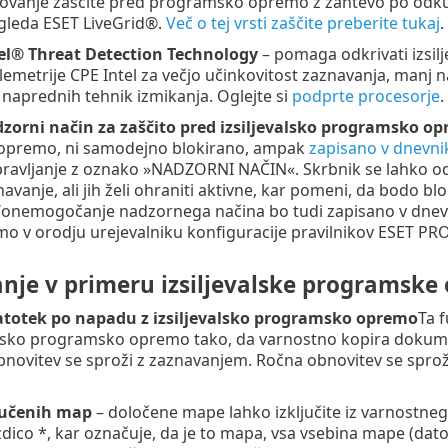
elovanje zaščite pred programsko opremo z zahtevo po odk
gleda ESET LiveGrid®.
Več o tej vrsti zaščite preberite tukaj
.
l® Threat Detection Technology
– pomaga odkrivati izsi
lemetrije CPE Intel za večjo učinkovitost zaznavanja, manj na
 naprednih tehnik izmikanja. Oglejte si
podprte procesorje
.
orni način za zaščito pred izsiljevalsko programsko o
premo, ni samodejno blokirano, ampak
zapisano v dnevnik
ravljanje z oznako »NADZORNI NAČIN«. Skrbnik se lahko odloči
navanje, ali jih želi ohraniti aktivne, kar pomeni, da bodo b
nemogočanje nadzornega načina bo tudi zapisano v dnevn
amo v orodju urejevalniku konfiguracije pravilnikov ESET 
anje v primeru izsiljevalske programske
totek po napadu z izsiljevalsko programsko opremo
Ta f
alsko programsko opremo tako, da varnostno kopira dokume
novitev se sproži z zaznavanjem. Ročna obnovitev se spro
jučenih map
– določene mape lahko izključite iz varnostneg
ezdico *, kar označuje, da je to mapa, vsa vsebina mape (dat