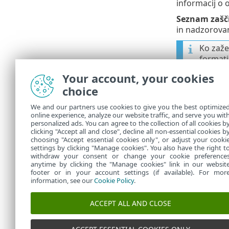
informacij o o
Seznam zašči
in nadzorova
Ko zaže
formati
Your account, your cookies
Ko je v
choice
ESET En
We and our partners use cookies to give you the best optimize
online experience, analyze our website traffic, and serve you wit
Za doda
personalized ads. You can agree to the collection of all cookies b
clicking "Accept all and close", decline all non-essential cookies b
choosing "Accept essential cookies only", or adjust your cooki
settings by clicking "Manage cookies". You also have the right t
withdraw your consent or change your cookie preference
anytime by clicking the "Manage cookies" link in our websit
footer or in your account settings (if available). For mor
information, see our
Cookie Policy
.
ACCEPT ALL AND CLOSE