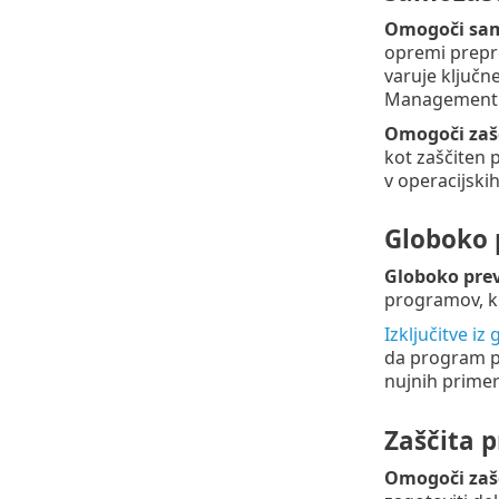
Omogoči sam
opremi prepr
varuje ključn
Management je
Omogoči zašč
kot zaščiten
v operacijski
Globoko 
Globoko prev
programov, ki
Izključitve i
da program pr
nujnih primer
Zaščita 
Omogoči zašč