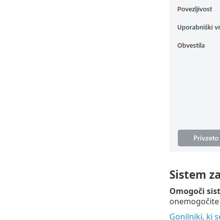
Sistem za
Omogoči sis
onemogočite f
Gonilniki, ki 