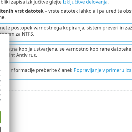
bliki zapisa izključitve glejte
Izključitve delovanja
.
tenih vrst datotek
– vrste datotek lahko ali pa uredite obs
ne.
nete postopek varnostnega kopiranja, sistem preveri in z
ranem za NTFS.
arnostna kopija ustvarjena, se varnostno kopirane datoteke
dpoint Antivirus.
d
h
tne informacije preberite članek
Popravljanje v primeru iz
y
y
e
o
s
e
e