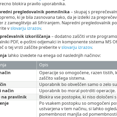
izrecno blokira pravilo uporabnika.
redni pregledovalnik pomnilnika
– skupaj s preprečevaln
premo, ki je bila zasnovana tako, da je izdelki za prepre
cer z zameglitvijo ali šifriranjem. Napredni pregledovalnik p
rite v
slovarju izrazov
.
rečevalnik izkoriščanja
– dodatno zaščiti vrste programov
ralniki PDF, e-poštni odjemalci in komponente sistema MS Off
 o tej vrsti zaščite preberite v
slovarju izrazov
.
anja
lahko izvedete na enega od naslednjih načinov:
anja
Opis
način
Operacije so omogočene, razen tistih, ki
zaščito vašega sistema.
čin
Uporabnik bo obveščen samo o zelo su
i način
Uporabnik bo moral potrditi operacije.
 na pravilnik
Blokira vse postopke, ki niso določeni s
enje
Po vsakem postopku so omogočeni postop
ustvarjena v tem načinu, si lahko ogled
pomembnost manjša od pomembnosti pravi