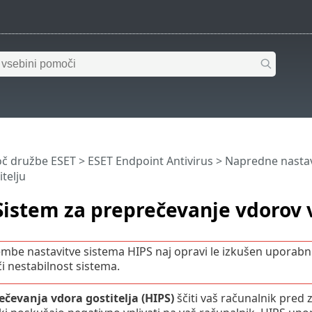
č družbe ESET
>
ESET Endpoint Antivirus
>
Napredne nastav
telju
Sistem za preprečevanje vdorov v
be nastavitve sistema HIPS naj opravi le izkušen uporabnik
i nestabilnost sistema.
ečevanja vdora gostitelja (HIPS)
ščiti vaš računalnik pre