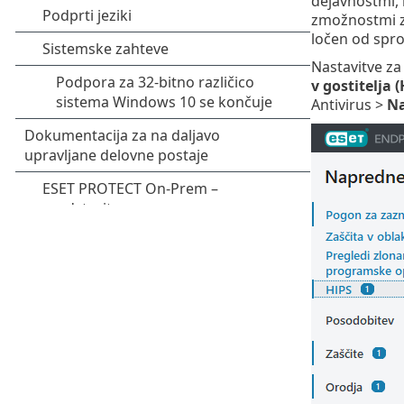
dejavnostmi, 
zmožnostmi za
ločen od spro
Nastavitve za
v gostitelja (
Antivirus >
Na