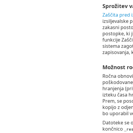
Sprožitev 
Zaščita pred 
izsiljevalsk
zakasni posto
postopke, ki 
funkcije Zaš
sistema zagot
zapisovanja, 
Možnost ro
Ročna obnovit
poškodovane a
hranjenja (pr
izteku časa h
Prem, se poso
kopijo z odj
bo uporabil v
Datoteke se 
končnico
_re