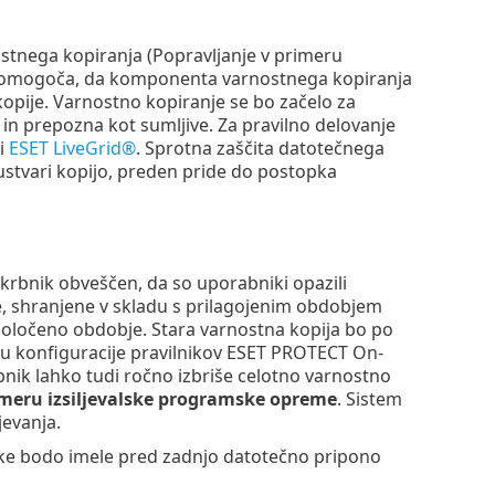
tnega kopiranja (Popravljanje v primeru
a omogoča, da komponenta varnostnega kopiranja
kopije. Varnostno kopiranje se bo začelo za
in prepozna kot sumljive. Za pravilno delovanje
i
ESET LiveGrid®
. Sprotna zaščita datotečnega
stvari kopijo, preden pride do postopka
krbnik obveščen, da so uporabniki opazili
e, shranjene v skladu s prilagojenim obdobjem
določeno obdobje. Stara varnostna kopija bo po
iku konfiguracije pravilnikov ESET PROTECT On-
nik lahko tudi ročno izbriše celotno varnostno
rimeru izsiljevalske programske opreme
. Sistem
jevanja.
ke bodo imele pred zadnjo datotečno pripono