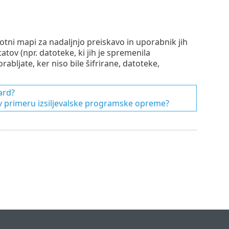
votni mapi za nadaljnjo preiskavo in uporabnik jih
atov (npr. datoteke, ki jih je spremenila
ljate, ker niso bile šifrirane, datoteke,
ard?
e v primeru izsiljevalske programske opreme?