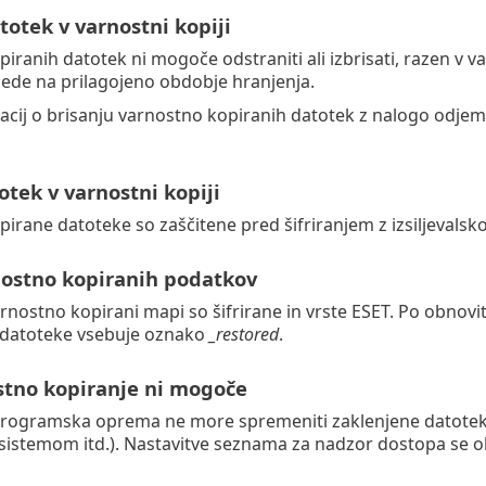
totek v varnostni kopiji
iranih datotek ni mogoče odstraniti ali izbrisati, razen v 
glede na prilagojeno obdobje hranjenja.
acij o brisanju varnostno kopiranih datotek z nalogo odje
otek v varnostni kopiji
irane datoteke so zaščitene pred šifriranjem z izsiljeval
nostno kopiranih podatkov
rnostno kopirani mapi so šifrirane in vrste ESET. Po obnovit
datoteke vsebuje oznako
_restored
.
stno kopiranje ni mogoče
 programska oprema ne more spremeniti zaklenjene datotek
sistemom itd.). Nastavitve seznama za nadzor dostopa se oh