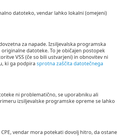
alno datoteko, vendar lahko lokalni (omejeni)
dovzetna za napade. Izsiljevalska programska
e originalne datoteke. To je običajen postopek
tve VSS (če so bili ustvarjeni) in obnovitev ni
u, ki ga podpira
sprotna zaščita datotečnega
toteke ni problematično, se uporabniku ali
primeru izsiljevalske programske opreme se lahko
i CPE, vendar mora potekati dovolj hitro, da ostane