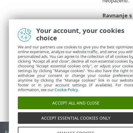
neopaženo.
Ravnanje s
Datoteke, ki 
Your account, your cookies
lahko izbriše,
choice
programska op
obnovljene iz
We and our partners use cookies to give you the best optimize
online experience, analyze our website traffic, and serve you wit
Kakš
personalized ads. You can agree to the collection of all cookies b
Kater
clicking "Accept all and close", decline all non-essential cookies b
choosing "Accept essential cookies only", or adjust your cooki
settings by clicking "Manage cookies". You also have the right t
withdraw your consent or change your cookie preference
anytime by clicking the "Manage cookies" link in our websit
footer or in your account settings (if available). For mor
information, see our
Cookie Policy
.
ACCEPT ALL AND CLOSE
ACCEPT ESSENTIAL COOKIES ONLY
End of Life
Zbirka znanja družbe ESET
Forum družbe ESET