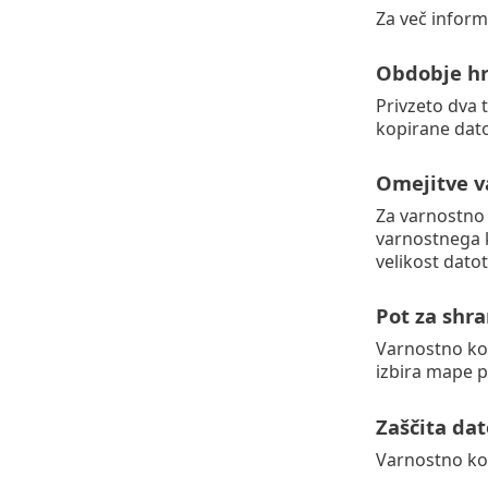
Za več inform
Obdobje hr
Privzeto dva 
kopirane dat
Omejitve v
Za varnostno
varnostnega k
velikost datot
Pot za shr
Varnostno ko
izbira mape p
Zaščita dat
Varnostno ko