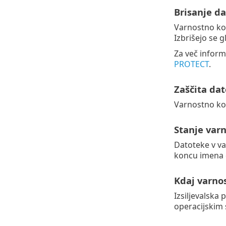
Brisanje da
Varnostno kop
Izbrišejo se 
Za več inform
PROTECT
.
Zaščita dat
Varnostno kop
Stanje var
Datoteke v va
koncu imena 
Kdaj varno
Izsiljevalska
operacijskim 