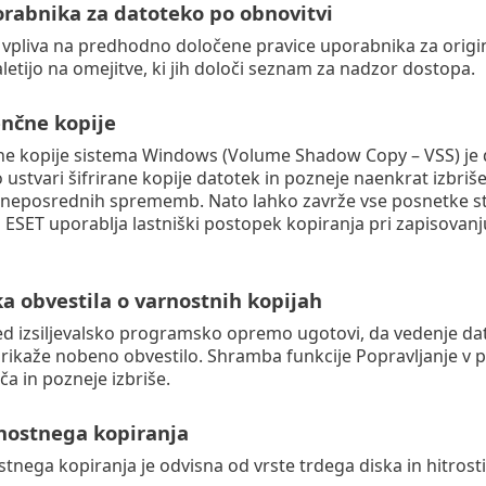
orabnika za datoteko po obnovitvi
vpliva na predhodno določene pravice uporabnika za origin
letijo na omejitve, ki jih določi seznam za nadzor dostopa.
nčne kopije
ne kopije sistema Windows (Volume Shadow Copy – VSS) je 
ustvari šifrirane kopije datotek in pozneje naenkrat izbriš
 neposrednih sprememb. Nato lahko zavrže vse posnetke stori
ESET uporablja lastniški postopek kopiranja pri zapisovanj
a obvestila o varnostnih kopijah
ed izsiljevalsko programsko opremo ugotovi, da vedenje da
rikaže nobeno obvestilo. Shramba funkcije Popravljanje v 
a in pozneje izbriše.
rnostnega kopiranja
stnega kopiranja je odvisna od vrste trdega diska in hitrost