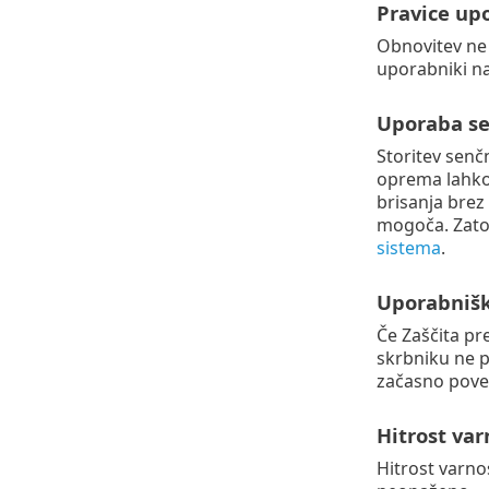
Pravice up
Obnovitev ne 
uporabniki na
Uporaba se
Storitev senč
oprema lahko 
brisanja brez
mogoča. Zato 
sistema
.
Uporabnišk
Če Zaščita pr
skrbniku ne p
začasno poveč
Hitrost va
Hitrost varno