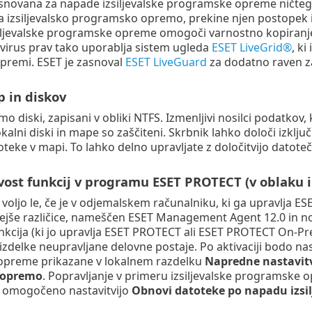
asnovana za napade izsiljevalske programske opreme ničteg
izsiljevalsko programsko opremo, prekine njen postopek in 
siljevalske programske opreme omogoči varnostno kopiranj
virus prav tako uporablja sistem ugleda
ESET LiveGrid®
, k
premi. ESET je zasnoval
ESET LiveGuard
za dodatno raven za
p in diskov
o diski, zapisani v obliki NTFS. Izmenljivi nosilci podatkov
okalni diski in mape so zaščiteni. Skrbnik lahko določi izključ
eke v mapi. To lahko delno upravljate z določitvijo datotečnih
ivost funkcij v programu ESET PROTECT (v oblaku 
a voljo le, če je v odjemalskem računalniku, ki ga upravlja
ejše različice, nameščen ESET Management Agent 12.0 in nove
nkcija (ki jo upravlja ESET PROTECT ali ESET PROTECT On-Prem
izdelke neupravljane delovne postaje. Po aktivaciji bodo nast
preme prikazane v lokalnem razdelku
Napredne nastavit
 opremo
. Popravljanje v primeru izsiljevalske programske 
z omogočeno nastavitvijo
Obnovi datoteke po napadu izsi