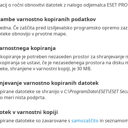
acij o ročni obnovitvi datotek z nalogo odjemalca ESET PR
ambe varnostno kopiranih podatkov
tedna. Če zaščita pred izsiljevalsko programsko opremo z
oteke obnovijo v prvotne mape.
arnostnega kopiranja
 kopiranje je potreben nezaseden prostor za shranjevanje 
opiranja se ustavi, če je nezasedenega prostora na disku 
eke, shranjene v varnostni kopiji, je 30 MB.
anjevanje varnostno kopiranih datotek
pirane datoteke se shranijo v
C:\ProgramData\ESET\ESET Secu
o meri nista podprta.
otek v varnostni kopiji
pirane datoteke so zavarovane s
samozaščito
in seznamom 