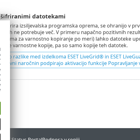
 šifriranimi datotekami
jih šifrira izsiljevalska programska oprema, se ohranijo v pr
 če jih ne potrebuje več. V primeru napačno pozitivnih rezult
rema za varnostno kopiranje po meri) lahko datoteke uporab
 naše varnostne kopije, pa so samo kopije teh datotek.
d
h
ne so razlike med izdelkoma ESET LiveGrid® in ESET LiveGu
y
e ravni naročnin podpirajo aktivacijo funkcije Popravljanj
y
e
o
s
e
e
ESET Status Portal
Podpora v regiji