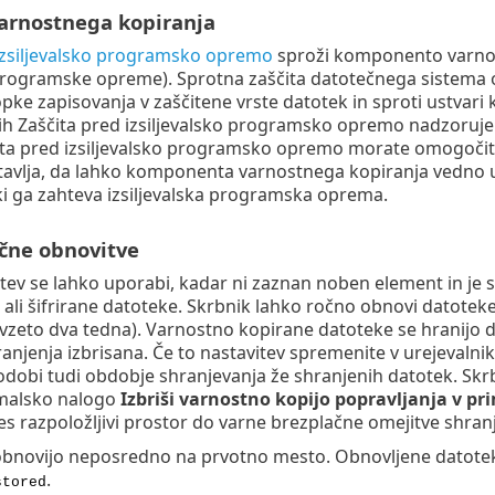
varnostnega kopiranja
izsiljevalsko programsko opremo
sproži komponento varnos
e programske opreme). Sprotna zaščita datotečnega sistem
pke zapisovanja v zaščitene vrste datotek in sproti ustvari 
jih Zaščita pred izsiljevalsko programsko opremo nadzoruje 
čita pred izsiljevalsko programsko opremo morate omogočit
avlja, da lahko komponenta varnostnega kopiranja vedno u
ki ga zahteva izsiljevalska programska oprema.
čne obnovitve
ev se lahko uporabi, kadar ni zaznan noben element in je s
li šifrirane datoteke. Skrbnik lahko ročno obnovi datotek
ivzeto dva tedna). Varnostno kopirane datoteke se hranijo 
ranjenja izbrisana. Če to nastavitev spremenite v urejevaln
dobi tudi obdobje shranjevanja že shranjenih datotek. Skrb
emalsko nalogo
Izbriši varnostno kopijo popravljanja v p
es razpoložljivi prostor do varne brezplačne omejitve shran
obnovijo neposredno na prvotno mesto. Obnovljene datote
.
stored