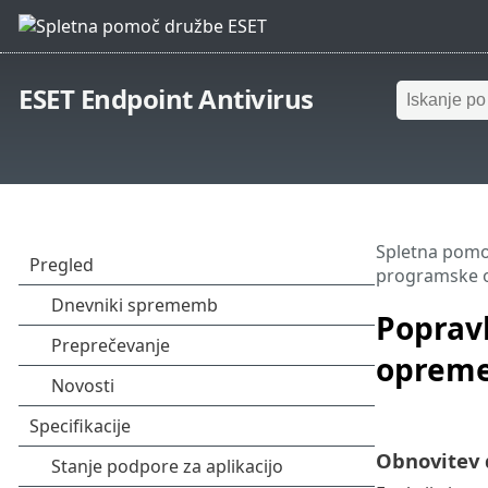
ESET Endpoint Antivirus
Spletna pomo
programske 
Popravl
oprem
Obnovitev 