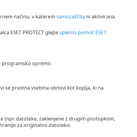
varnem načinu, v katerem
samozaščita
ni aktivirana.
malca ESET PROTECT glejte
spletno pomoč ESET
sko programsko opremo.
vi se prvotna vsebina obnovi kot kopija, ki na
e (npr. datoteke, zaklenjene z drugim postopkom,
ranijo za originalno datoteko.