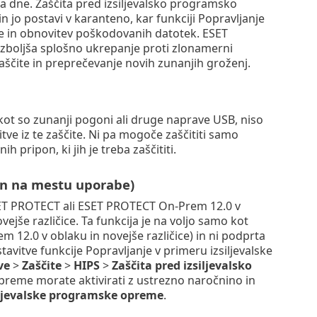
a dne. Zaščita pred izsiljevalsko programsko
jo postavi v karanteno, kar funkciji Popravljanje
e in obnovitev poškodovanih datotek. ESET
i izboljša splošno ukrepanje proti zlonamerni
ščite in preprečevanje novih zunanjih groženj.
, kot so zunanji pogoni ali druge naprave USB, niso
itve iz te zaščite. Ni pa mogoče zaščititi samo
 pripon, ki jih je treba zaščititi.
in na mestu uporabe)
 ESET PROTECT ali ESET PROTECT On-Prem 12.0 v
jše različice. Ta funkcija je na voljo samo kot
 12.0 v oblaku in novejše različice) in ni podprta
avitve funkcije Popravljanje v primeru izsiljevalske
ve
>
Zaščite
>
HIPS
>
Zaščita pred izsiljevalsko
opreme morate aktivirati z ustrezno naročnino in
ljevalske programske opreme
.