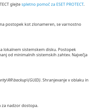
OTECT glejte
spletno pomoč za ESET PROTECT
.
azna postopek kot zlonameren, se varnostno
na lokalnem sistemskem disku. Postopek
manj od minimalnih sistemskih zahtev. Največja
rity\RR\backup\{GUID}
. Shranjevanje v oblaku in
za nadzor dostopa.