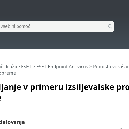
č družbe ESET
>
ESET Endpoint Antivirus
>
Pogosta vprašan
opreme
janje v primeru izsiljevalske p
e
delovanja