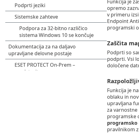
Funkcija je z
opremo zazna 
v primeru iz
Endpoint Anti
programski o
Zaščita ma
Podprti so sam
podprti. Vsi l
določene datot
Razpoložlj
Funkcija je n
oblaku in nov
upravljana fu
za varnostne 
programske o
programsko
pravilnikom 