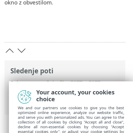
okno z obvestilom.
Sledenje poti
Spletna pomoč družbe ESET
>
ESET
Endpoint Antivirus
>
Napredne nastavitve
Your account, your cookies
>
Zaščite
>
Nadzor naprave
> Dodajanje
choice
pravil za nadzor naprav
We and our partners use cookies to give you the best
optimized online experience, analyze our website traffic,
and serve you with personalized ads. You can agree to the
collection of all cookies by clicking "Accept all and close",
decline all non-essential cookies by choosing "Accept
essential cookies only", or adjust your cookie settings by