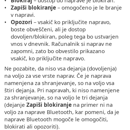
Blokiraj
– dostop do naprave je blokiran.
Zapiši blokiranje
– omogočeno je le branje
v napravi.
Opozori
– vsakič ko priključite napravo,
boste obveščeni, ali je dostop
dovoljen/blokiran, poleg tega bo ustvarjen
vnos v dnevnik. Računalnik si naprav ne
zapomni, zato bo obvestilo prikazano
vsakič, ko priključite napravo.
Ne pozabite, da niso vsa dejanja (dovoljenja)
na voljo za vse vrste naprav. Če je naprava
namenjena za shranjevanje, so na voljo vsa
štiri dejanja. Pri napravah, ki niso namenjene
za shranjevanje, so na voljo le tri dejanja
(dejanje
Zapiši blokiranje
na primer ni na
voljo za naprave Bluetooth, kar pomeni, da je
naprave Bluetooth mogoče le omogočiti,
blokirati ali opozoriti).