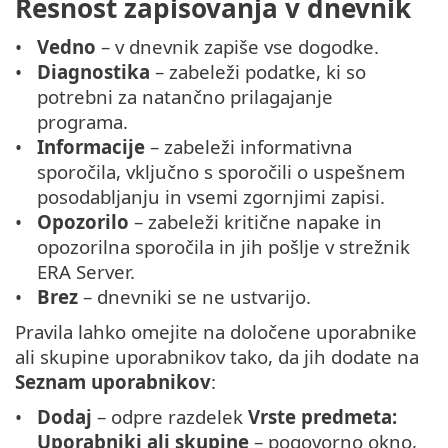
Resnost zapisovanja v dnevnik
Vedno
– v dnevnik zapiše vse dogodke.
Diagnostika
– zabeleži podatke, ki so
potrebni za natančno prilagajanje
programa.
Informacije
– zabeleži informativna
sporočila, vključno s sporočili o uspešnem
posodabljanju in vsemi zgornjimi zapisi.
Opozorilo
– zabeleži kritične napake in
opozorilna sporočila in jih pošlje v strežnik
ERA Server.
Brez
– dnevniki se ne ustvarijo.
Pravila lahko omejite na določene uporabnike
ali skupine uporabnikov tako, da jih dodate na
Seznam uporabnikov
:
Dodaj
– odpre razdelek
Vrste predmeta:
Uporabniki ali skupine
– pogovorno okno,