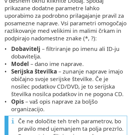
v desnem oknu kliknite Dodaj. Spodaj
prikazane dodatne parametre lahko
uporabimo za podrobno prilagajanje pravil za
posamezne naprave. Vsi parametri omogočajo
razlikovanje med velikimi in malimi črkam in
podpirajo nadomestne znake (*, ?):
Dobavitelj
– filtriranje po imenu ali ID-ju
dobavitelja.
Model
– dano ime naprave.
Serijska številka
– zunanje naprave imajo
običajno svoje serijske številke. Če je
nosilec podatkov CD/DVD, je to serijska
številka nosilca podatkov in ne pogona CD.
Opis
– vaš opis naprave za boljšo
organizacijo.
Če ne določite teh treh parametrov, bo
pravilo med ujemanjem ta polja prezrlo.