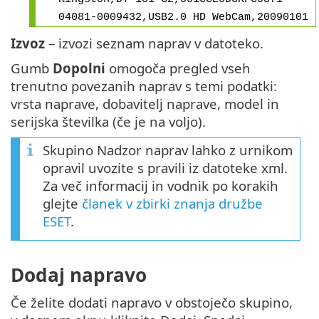
04081-0009432,USB2.0 HD WebCam,20090101
Izvoz
– izvozi seznam naprav v datoteko.
Gumb
Dopolni
omogoča pregled vseh
trenutno povezanih naprav s temi podatki:
vrsta naprave, dobavitelj naprave, model in
serijska številka (če je na voljo).
Skupino Nadzor naprav lahko z urnikom
opravil uvozite s pravili iz datoteke xml.
Za več informacij in vodnik po korakih
glejte
članek v zbirki znanja družbe
ESET
.
Dodaj napravo
Če želite dodati napravo v obstoječo skupino,