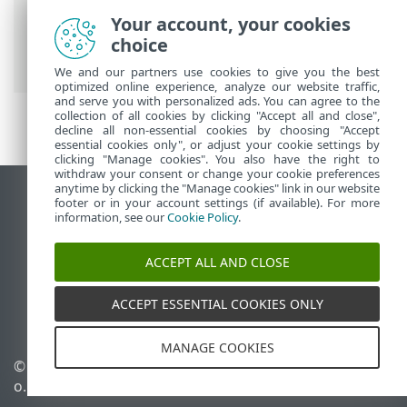
Endpoint Antivirus
>
Napredne nastavitve
Your account, your cookies
>
Zaščite
>
Nadzor naprave
> Skupine
choice
naprav
We and our partners use cookies to give you the best
optimized online experience, analyze our website traffic,
and serve you with personalized ads. You can agree to the
collection of all cookies by clicking "Accept all and close",
decline all non-essential cookies by choosing "Accept
essential cookies only", or adjust your cookie settings by
clicking "Manage cookies". You also have the right to
withdraw your consent or change your cookie preferences
anytime by clicking the "Manage cookies" link in our website
Prikaz mesta na namizju
footer or in your account settings (if available). For more
information, see our
Cookie Policy
.
End of Life
Zbirka znanja družbe ESET
ACCEPT ALL AND CLOSE
Forum družbe ESET
ESET Status Portal
ACCEPT ESSENTIAL COOKIES ONLY
Podpora v regiji
MANAGE COOKIES
© 1992 - 2026 ESET, spol. s r.
Upravljanje piškotkov
o. – Vse pravice pridržane.
Pravilnik o piškotkih