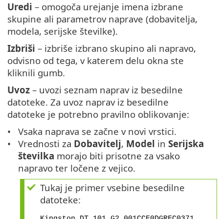
Uredi
– omogoča urejanje imena izbrane
skupine ali parametrov naprave (dobavitelja,
modela, serijske številke).
Izbriši
– izbriše izbrano skupino ali napravo,
odvisno od tega, v katerem delu okna ste
kliknili gumb.
Uvoz
– uvozi seznam naprav iz besedilne
datoteke. Za uvoz naprav iz besedilne
datoteke je potrebno pravilno oblikovanje:
Vsaka naprava se začne v novi vrstici.
Vrednosti za
Dobavitelj
,
Model
in
Serijska
številka
morajo biti prisotne za vsako
napravo ter ločene z vejico.
Tukaj je primer vsebine besedilne
datoteke:
Kingston,DT 101 G2,001CCE0DGRFC0371