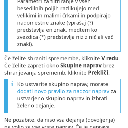
Parametri za filtriranje v vseh
besedilnih poljih razlikujejo med
velikimi in malimi črkami in podpirajo
nadomestne znake (vprašaj (?)
predstavlja en znak, medtem ko
zvezdica (*) predstavlja niz z nič ali več
znaki).
Če želite shraniti spremembe, kliknite
V redu
.
Če želite zapreti okno
Skupine naprav
brez
shranjevanja sprememb, kliknite
Prekliči
.
Ko ustvarite skupino naprav, morate
dodati novo pravilo za nadzor naprav
za
ustvarjeno skupino naprav in izbrati
želeno dejanje.
Ne pozabite, da niso vsa dejanja (dovoljenja)
na voljo za vse vrste naprav. Če je naprava