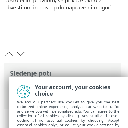
obstoječim pravilom, se prikaže okno z
obvestilom in dostop do naprave ni mogoč.
Sledenje poti
Spletna pomoč družbe ESET
>
ESET
Your account, your cookies
Endpoint Antivirus
>
Napredne nastavitve
choice
>
Zaščite
> Nadzor naprav
We and our partners use cookies to give you the best
optimized online experience, analyze our website traffic,
and serve you with personalized ads. You can agree to the
collection of all cookies by clicking "Accept all and close",
decline all non-essential cookies by choosing "Accept
essential cookies only", or adjust your cookie settings by