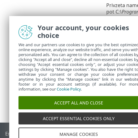
Privzeta nam
pot C
:\Progra
posrednikom 
Your account, your cookies
ermm.exe –
choice
z vtičniko
Vtičnik RMM
We and our partners use cookies to give you the best optimize
komunikaci
online experience, analyze our website traffic, and serve you wit
Vtičnik RMM
personalized ads. You can agree to the collection of all cookies b
Posrednik 
clicking "Accept all and close", decline all non-essential cookies b
choosing "Accept essential cookies only", or adjust your cooki
settings by clicking "Manage cookies". You also have the right t
withdraw your consent or change your cookie preference
anytime by clicking the "Manage cookies" link in our websit
footer or in your account settings (if available). For mor
information, see our
Cookie Policy
.
ACCEPT ALL AND CLOSE
ACCEPT ESSENTIAL COOKIES ONLY
End of Life
Zbirka znanja družbe ESET
Forum družbe ESET
MANAGE COOKIES