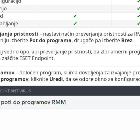
iguracijo
cijo
ed
✔
abljanje
✔
janja pristnosti
– nastavi način preverjanja pristnosti za RM
iju izberite
Pot do programa
, drugače pa izberite
Brez
.
 vedno uporabi preverjanje pristnosti, da zlonamerni pro
e zaščite ESET Endpoint.
gramov
– določen program, ki ima dovoljenja za izvajanje pr
o programov
, kliknite
Uredi
, da se odpre okno za konfigura