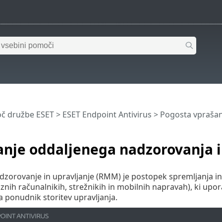
č družbe ESET
>
ESET Endpoint Antivirus
>
Pogosta vprašan
anje oddaljenega nadzorovanja i
dzorovanje in upravljanje (RMM) je postopek spremljanja 
miznih računalnikih, strežnikih in mobilnih napravah), ki u
 ponudnik storitev upravljanja.