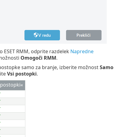
jo ESET RMM, odprite razdelek
Napredne
možnosti
Omogoči RMM
.
postopke samo za branje, izberite možnost
Samo
ite
Vsi postopki
.
 postopki«
✔
✔
✔
✔
✔
✔