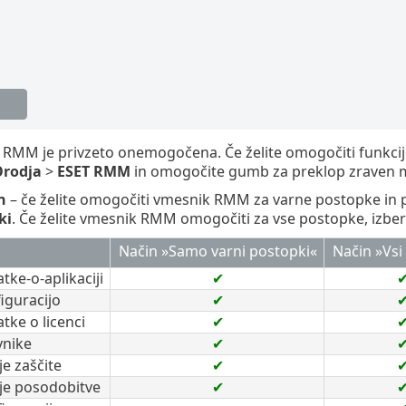
T RMM je privzeto onemogočena. Če želite omogočiti funkci
rodja
>
ESET RMM
in omogočite gumb za preklop zraven 
n
– če želite omogočiti vmesnik RMM za varne postopke in 
ki
. Če želite vmesnik RMM omogočiti za vse postopke, izber
Način »Samo varni postopki«
Način »Vsi
tke-o-aplikaciji
✔
iguracijo
✔
tke o licenci
✔
vnike
✔
je zaščite
✔
nje posodobitve
✔