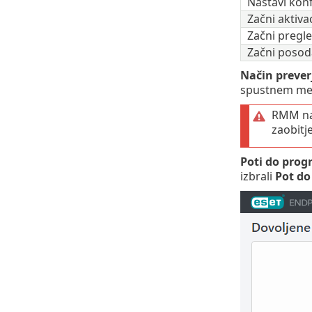
Nastavi konf
Začni aktiva
Začni pregl
Začni posod
Način prever
spustnem men
RMM naj
zaobitj
Poti do pro
izbrali
Pot d