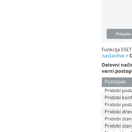
Funkcija ESE
nastavitve
>
O
Delovni nači
varni postop
Postopek
Pridobi poda
Pridobi konf
Pridobi poda
Pridobi dne
Pridobi stan
Pridobi sta