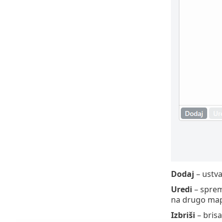
Dodaj
– ustva
Uredi
– sprem
na drugo ma
Izbriši
– brisa