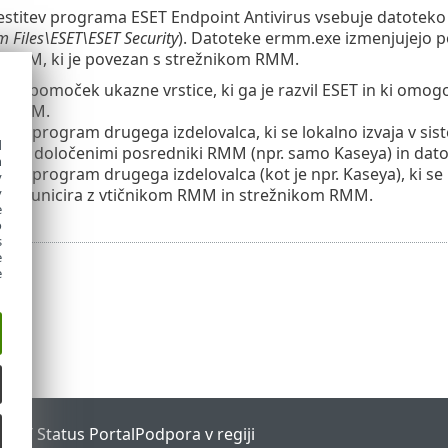
estitev programa ESET Endpoint Antivirus vsebuje datoteko
m Files\ESET\ESET Security
). Datoteke ermm.exe izmenjujejo p
RMM, ki je povezan s strežnikom RMM.
 pripomoček ukazne vrstice, ki ga je razvil ESET in ki omog
m RMM.
 je program drugega izdelovalca, ki se lokalno izvaja v sis
d
jo z določenimi posredniki RMM (npr. samo Kaseya) in dat
h
 je program drugega izdelovalca (kot je npr. Kaseya), ki se
y
komunicira z vtičnikom RMM in strežnikom RMM.
y
e
o
s
e
e
ESET Status Portal
Podpora v regiji