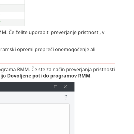
✔
✔
✔
✔
M. Če želite uporabiti preverjanje pristnosti, v
gramski opremi prepreči onemogočenje ali
ograma RMM. Če ste za način preverjanja pristnosti
cijo
Dovoljene poti do programov RMM
.