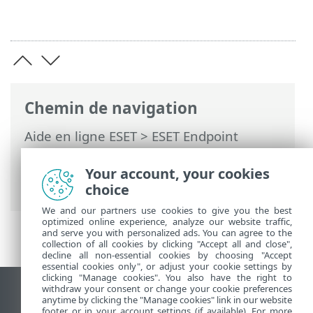
Chemin de navigation
Aide en ligne ESET
>
ESET Endpoint
Antivirus
>
Configuration avancée
>
Protections
>
SSL/TLS
> Trafic réseau
Your account, your cookies
chiffré
choice
We and our partners use cookies to give you the best
optimized online experience, analyze our website traffic,
and serve you with personalized ads. You can agree to the
collection of all cookies by clicking "Accept all and close",
decline all non-essential cookies by choosing "Accept
essential cookies only", or adjust your cookie settings by
clicking "Manage cookies". You also have the right to
withdraw your consent or change your cookie preferences
Afficher le site des postes de travail
anytime by clicking the "Manage cookies" link in our website
footer or in your account settings (if available). For more