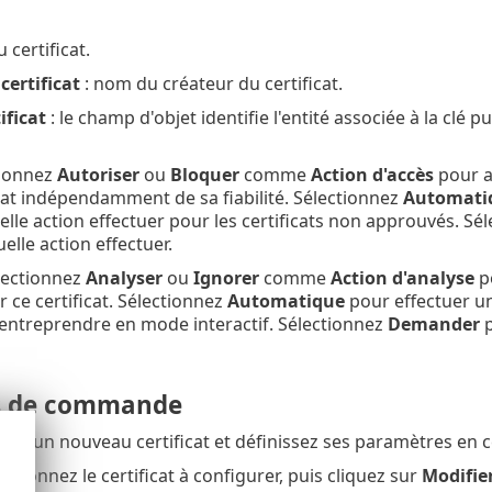
 certificat.
certificat
: nom du créateur du certificat.
ificat
: le champ d'objet identifie l'entité associée à la clé 
tionnez
Autoriser
ou
Bloquer
comme
Action d'accès
pour a
icat indépendamment de sa fiabilité. Sélectionnez
Automati
le action effectuer pour les certificats non approuvés. Sé
uelle action effectuer.
lectionnez
Analyser
ou
Ignorer
comme
Action d'analyse
po
 ce certificat. Sélectionnez
Automatique
pour effectuer u
 entreprendre en mode interactif. Sélectionnez
Demander
p
s de commande
utez un nouveau certificat et définissez ses paramètres en ce
ectionnez le certificat à configurer, puis cliquez sur
Modifie