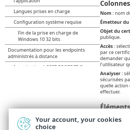
Colonnes
Nom
: nom du
Émetteur du 
Objet du cert
publique.
Accès
: sélec
par ce certif
demander quel
l'utilisateur q
Analyser
: sé
sécurisées par
quelle action
effectuer.
Élément
Ajouter
: Ajo
Your account, your cookies
choice
Modifier
: sél