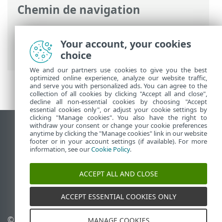
Chemin de navigation
Aide en ligne ESET
>
ESET Endpoint
Antivirus
>
Configuration avancée
>
Your account, your cookies
Protections
choice
We and our partners use cookies to give you the best
optimized online experience, analyze our website traffic,
and serve you with personalized ads. You can agree to the
collection of all cookies by clicking "Accept all and close",
decline all non-essential cookies by choosing "Accept
essential cookies only", or adjust your cookie settings by
clicking "Manage cookies". You also have the right to
withdraw your consent or change your cookie preferences
Afficher le site des postes de travail
anytime by clicking the "Manage cookies" link in our website
footer or in your account settings (if available). For more
End of Life
information, see our
Cookie Policy
.
Base de connaissances ESET
Forum ESET
ACCEPT ALL AND CLOSE
ESET Status Portal
Support régional
ACCEPT ESSENTIAL COOKIES ONLY
© 1992 - 2026 ESET, spol. s
Gérer les cookies
MANAGE COOKIES