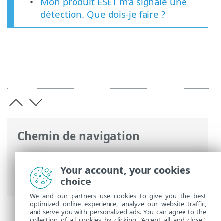
Mon produit ESET m’a signalé une
détection. Que dois-je faire ?
Chemin de navigation
Aide en ligne ESET
>
ESET Endpoint
Antivirus
>
Utilisation d'ESET Endpoint
Your account, your cookies
Antivirus
>
Outils
> Quarantaine
choice
We and our partners use cookies to give you the best
optimized online experience, analyze our website traffic,
and serve you with personalized ads. You can agree to the
collection of all cookies by clicking "Accept all and close",